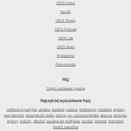
CBOS Fokus
Książki
CBOS Trendy
CBOS Podcast
CBOS Lab
CBOS News
Wydarzenia
Prenumerata
FAQ
Często zadawane pytania
Najczęściej wyszukiwane frazy
preferencje partyjne
,
ukraina
,
zaufanie
,
rodzina
,
preferencje
,
młodzież
,
wybory
prezydenckie
,
stosunek do rządu
,
policja
,
ue - unia europejska
,
aborcja
,
ekologia
,
wybory
,
kobiety
,
alkohol
,
zaufanie do polityków
,
sondaż
,
internet
,
prezydent
,
prestiż zawodów