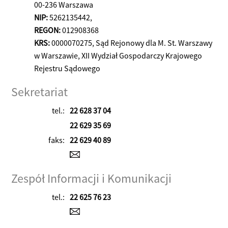
00-236 Warszawa
NIP:
5262135442,
REGON:
012908368
KRS:
0000070275, Sąd Rejonowy dla M. St. Warszawy
w Warszawie, XII Wydział Gospodarczy Krajowego
Rejestru Sądowego
Sekretariat
tel.:
22 628 37 04
22 629 35 69
faks:
22 629 40 89
Zespół Informacji i Komunikacji
tel.:
22 625 76 23