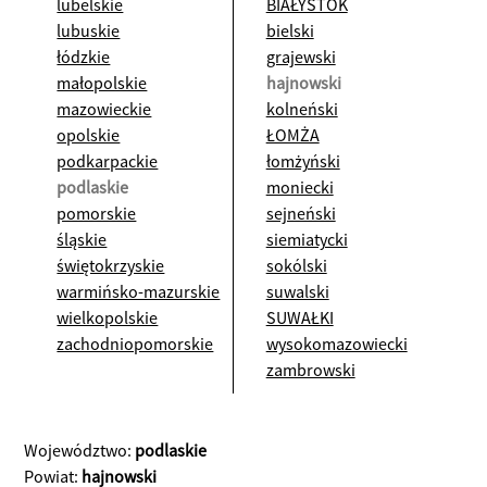
lubelskie
BIAŁYSTOK
lubuskie
bielski
łódzkie
grajewski
małopolskie
hajnowski
mazowieckie
kolneński
opolskie
ŁOMŻA
podkarpackie
łomżyński
podlaskie
moniecki
pomorskie
sejneński
śląskie
siemiatycki
świętokrzyskie
sokólski
warmińsko-mazurskie
suwalski
wielkopolskie
SUWAŁKI
zachodniopomorskie
wysokomazowiecki
zambrowski
Województwo:
podlaskie
Powiat:
hajnowski