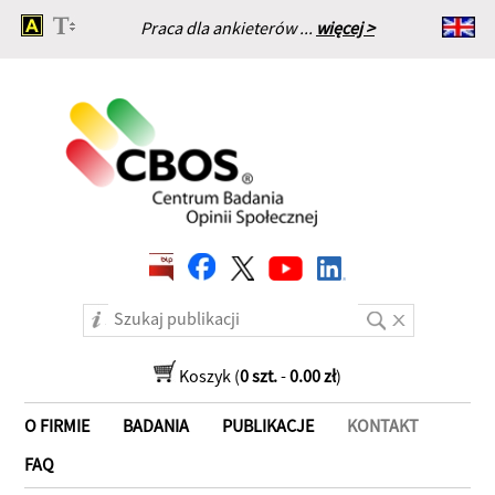
Praca dla ankieterów ...
więcej >
Strona główna
Koszyk (
0 szt.
-
0.00 zł
)
O FIRMIE
BADANIA
PUBLIKACJE
KONTAKT
FAQ