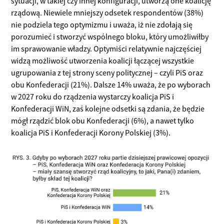
sytuacji, w takiej czy innej konfiguracji, utworzą one koalicję
rządową. Niewiele mniejszy odsetek respondentów (38%)
nie podziela tego optymizmu i uważa, iż nie zdołają się
porozumieć i stworzyć wspólnego bloku, który umożliwiłby
im sprawowanie władzy. Optymiści relatywnie najczęściej
widzą możliwość utworzenia koalicji łączącej wszystkie
ugrupowania z tej strony sceny politycznej – czyli PiS oraz
obu Konfederacji (21%). Dalsze 14% uważa, że po wyborach
w 2027 roku do rządzenia wystarczy koalicja PiS i
Konfederacji WiN, zaś kolejne odsetki są zdania, że będzie
mógł rządzić blok obu Konfederacji (6%), a nawet tylko
koalicja PiS i Konfederacji Korony Polskiej (3%).