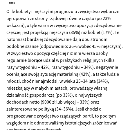
O ile kobiety i mężczyźni prognozują zwycięstwo wyborcze
ugrupowań ze strony rządowej równie często (po 23%
wskazań), o tyle wiara w zwycięstwo opozycji zdecydowanie
częściej jest projekcją mężczyzn (35%) niż kobiet (17%). Te
natomiast bardziej zdecydowanie dają obu stronom
podobne szanse (odpowiednio: 36% wobec 45% mężczyzn).
W zwycięstwo opozycji częściej niż inni wierzą osoby
regularnie biorące udział w praktykach religijnych (kilka
razy w tygodniu – 42%, raz w tygodniu – 34%), negatywnie
oceniające swoją sytuację materialną (42%), a także ludzie
młodzi, choć nienajmłodsi, w wieku 25–34 lata (34%),
mieszkający w małych miastach, prowadzący własną
działalność gospodarczą (po 33%), o najwyższych
dochodach netto (9000 zł lub więcej – 33%) oraz
zainteresowane polityką (34–36%). Jeśli chodzi o
prognozowane zwycięstwo rządzących partii, to pod tym
względem nie odnotowaliśmy istotniejszych zróżnicowań
społeczno-demograficznych.