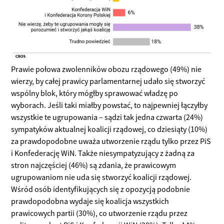
Prawie połowa zwolenników obozu rządowego (49%) nie
wierzy, by całej prawicy parlamentarnej udało się stworzyć
wspólny blok, który mógłby sprawować władzę po
wyborach. Jeśli taki miałby powstać, to najpewniej łączyłby
wszystkie te ugrupowania – sądzi tak jedna czwarta (24%)
sympatyków aktualnej koalicji rządowej, co dziesiąty (10%)
za prawdopodobne uważa utworzenie rządu tylko przez PiS
i Konfederację WiN. Także niesympatyzujący z żadną za
stron najczęściej (46%) są zdania, że prawicowym
ugrupowaniom nie uda się stworzyć koalicji rządowej.
Wśród osób identyfikujących się z opozycją podobnie
prawdopodobna wydaje się koalicja wszystkich
prawicowych partii (30%), co utworzenie rządu przez