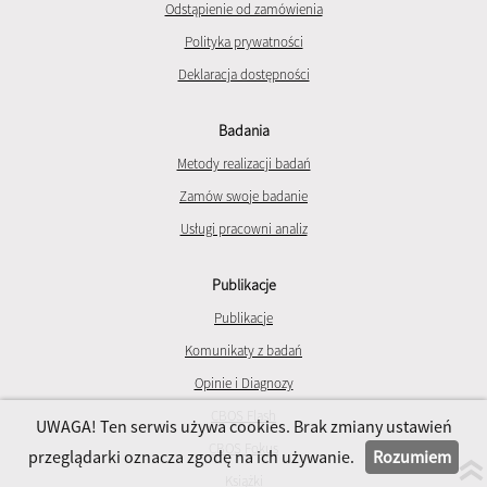
Odstąpienie od zamówienia
Polityka prywatności
Deklaracja dostępności
Badania
Metody realizacji badań
Zamów swoje badanie
Usługi pracowni analiz
Publikacje
Publikacje
Komunikaty z badań
Opinie i Diagnozy
CBOS Flash
UWAGA! Ten serwis używa cookies. Brak zmiany ustawień
CBOS Fokus
przeglądarki oznacza zgodę na ich używanie.
Rozumiem
Książki