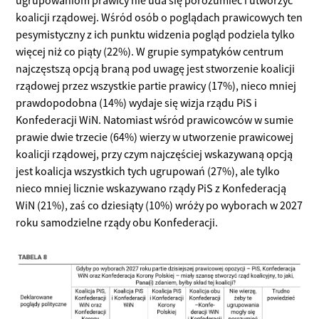
koalicji rządowej. Wśród osób o poglądach prawicowych ten
pesymistyczny z ich punktu widzenia pogląd podziela tylko
więcej niż co piąty (22%). W grupie sympatyków centrum
najczęstszą opcją braną pod uwagę jest stworzenie koalicji
rządowej przez wszystkie partie prawicy (17%), nieco mniej
prawdopodobna (14%) wydaje się wizja rządu PiS i
Konfederacji WiN. Natomiast wśród prawicowców w sumie
prawie dwie trzecie (64%) wierzy w utworzenie prawicowej
koalicji rządowej, przy czym najczęściej wskazywaną opcją
jest koalicja wszystkich tych ugrupowań (27%), ale tylko
nieco mniej licznie wskazywano rządy PiS z Konfederacją
WiN (21%), zaś co dziesiąty (10%) wróży po wyborach w 2027
roku samodzielne rządy obu Konfederacji.