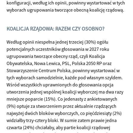
konfiguracji, według ich opinii, powinny wystartować w tych
wyborach ugrupowania tworzące obecną koalicję rządową.
KOALICJA RZĄDOWA: RAZEM CZY OSOBNO?
Według opinii niespełna jednej trzeciej (30%) ogółu
potencjalnych uczestników głosowania w 2027 roku
ugrupowania tworzące obecny rząd, czyli Koalicja
Obywatelska, Nowa Lewica, PSL, Polska 2050 RP oraz
Stowarzyszenie Centrum Polska, powinny wystartować w
tych wyborach samodzielnie, każde pod własnym szyldem.
Wśród wszystkich uprawnionych do głosowania opcja
utworzenia jednej wspólnej koalicji wyborczej ma dwa razy
mniejsze poparcie (15%). Co jedenasty z ankietowanych
(9%) optuje za stworzeniem przez aktualnie rządzących
najwyżej dwóch bloków wyborczych, co pięćdziesiąty (2%)
widziałby trzy-cztery bloki. W sumie zatem prawie jedna
czwarta (24%) chciałaby, aby partie koalicji rządowej