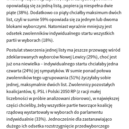
opowiadają się za jedną listą, popiera ją niespełna dwie
piąte (38%). Dodatkowo co piąty chciałby maksimum dwóch
list, czyli w sumie 59% opowiada się za jednym lub dwoma
blokami wyborczymi. Natomiast wyraźnie mniejszy jest
odsetek zwolenników indywidualnego startu wszystkich
partii w wyborach (18%).
Postulat stworzenia jednej listy ma jeszcze przewagę wśród
zdeklarowanych wyborców Nowej Lewicy (29%), choć jest
już ona niewielka – indywidualnego startu chciałaby jedna
czwarta (24%) jej sympatyków. W sumie ponad połowa
zwolenników tego ugrupowania (51%) życzyłaby sobie
jednej, maksymalnie dwóch list. Zwolennicy pozostałych
koalicjantów, tj. PSL i Polski 2050 RP (z racji małej
liczebności w próbie analizowani zbiorowo), w największej
części chcieliby, żeby wszystkie partie tworzące koalicję
rządową wystartowały w wyborach do parlamentu
indywidualnie (33%). Jednocześnie dla zastanawiająco
dużego ich odsetka rozstrzygnięcie przedwyborczego