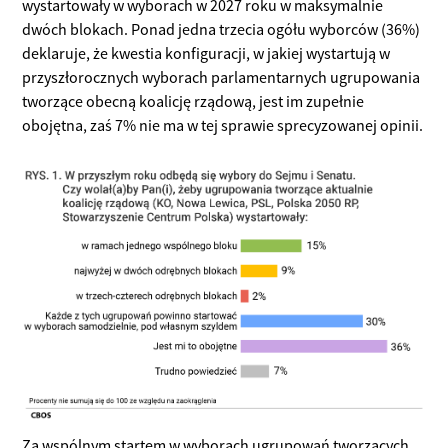
wystartowały w wyborach w 2027 roku w maksymalnie
dwóch blokach. Ponad jedna trzecia ogółu wyborców (36%)
deklaruje, że kwestia konfiguracji, w jakiej wystartują w
przyszłorocznych wyborach parlamentarnych ugrupowania
tworzące obecną koalicję rządową, jest im zupełnie
obojętna, zaś 7% nie ma w tej sprawie sprecyzowanej opinii.
Za wspólnym startem w wyborach ugrupowań tworzących