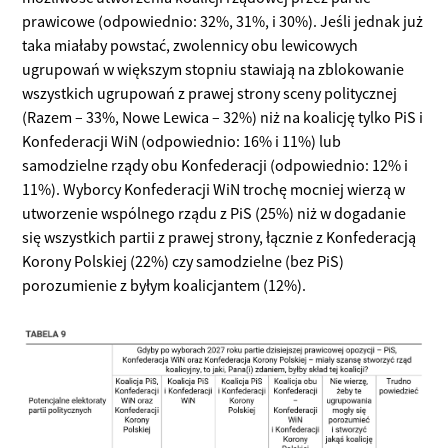
prawicowe (odpowiednio: 32%, 31%, i 30%). Jeśli jednak już
taka miałaby powstać, zwolennicy obu lewicowych
ugrupowań w większym stopniu stawiają na zblokowanie
wszystkich ugrupowań z prawej strony sceny politycznej
(Razem – 33%, Nowe Lewica – 32%) niż na koalicję tylko PiS i
Konfederacji WiN (odpowiednio: 16% i 11%) lub
samodzielne rządy obu Konfederacji (odpowiednio: 12% i
11%). Wyborcy Konfederacji WiN trochę mocniej wierzą w
utworzenie wspólnego rządu z PiS (25%) niż w dogadanie
się wszystkich partii z prawej strony, łącznie z Konfederacją
Korony Polskiej (22%) czy samodzielne (bez PiS)
porozumienie z byłym koalicjantem (12%).