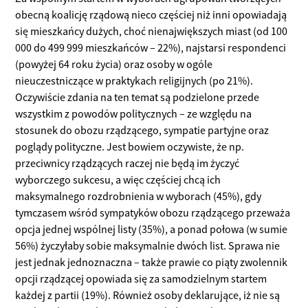
obecną koalicję rządową nieco częściej niż inni opowiadają
się mieszkańcy dużych, choć nienajwiększych miast (od 100
000 do 499 999 mieszkańców – 22%), najstarsi respondenci
(powyżej 64 roku życia) oraz osoby w ogóle
nieuczestniczące w praktykach religijnych (po 21%).
Oczywiście zdania na ten temat są podzielone przede
wszystkim z powodów politycznych – ze względu na
stosunek do obozu rządzącego, sympatie partyjne oraz
poglądy polityczne. Jest bowiem oczywiste, że np.
przeciwnicy rządzących raczej nie będą im życzyć
wyborczego sukcesu, a więc częściej chcą ich
maksymalnego rozdrobnienia w wyborach (45%), gdy
tymczasem wśród sympatyków obozu rządzącego przeważa
opcja jednej wspólnej listy (35%), a ponad połowa (w sumie
56%) życzyłaby sobie maksymalnie dwóch list. Sprawa nie
jest jednak jednoznaczna – także prawie co piąty zwolennik
opcji rządzącej opowiada się za samodzielnym startem
każdej z partii (19%). Również osoby deklarujące, iż nie są