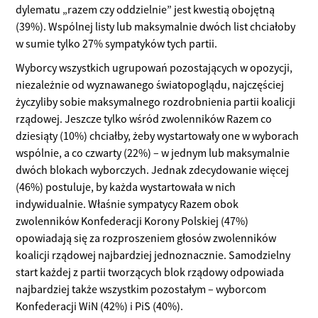
dylematu „razem czy oddzielnie” jest kwestią obojętną
(39%). Wspólnej listy lub maksymalnie dwóch list chciałoby
w sumie tylko 27% sympatyków tych partii.
Wyborcy wszystkich ugrupowań pozostających w opozycji,
niezależnie od wyznawanego światopoglądu, najczęściej
życzyliby sobie maksymalnego rozdrobnienia partii koalicji
rządowej. Jeszcze tylko wśród zwolenników Razem co
dziesiąty (10%) chciałby, żeby wystartowały one w wyborach
wspólnie, a co czwarty (22%) – w jednym lub maksymalnie
dwóch blokach wyborczych. Jednak zdecydowanie więcej
(46%) postuluje, by każda wystartowała w nich
indywidualnie. Właśnie sympatycy Razem obok
zwolenników Konfederacji Korony Polskiej (47%)
opowiadają się za rozproszeniem głosów zwolenników
koalicji rządowej najbardziej jednoznacznie. Samodzielny
start każdej z partii tworzących blok rządowy odpowiada
najbardziej także wszystkim pozostałym – wyborcom
Konfederacji WiN (42%) i PiS (40%).