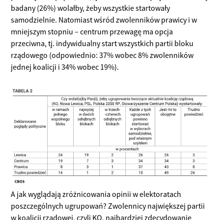
badany (26%) wolałby, żeby wszystkie startowały
samodzielnie. Natomiast wśród zwolenników prawicy i w
mniejszym stopniu – centrum przewagę ma opcja
przeciwna, tj. indywidualny start wszystkich partii bloku
rządowego (odpowiednio: 37% wobec 8% zwolenników
jednej koalicji i 34% wobec 19%).
A jak wyglądają zróżnicowania opinii w elektoratach
poszczególnych ugrupowań? Zwolennicy największej partii
w koalicji rządowej, czyli KO, najbardziej zdecydowanie