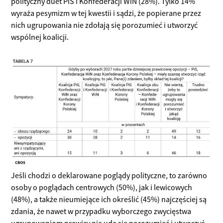
polityczny duet PiS i Konfederacji WiN (28%). Tylko 14%
wyraża pesymizm w tej kwestii i sądzi, że popierane przez
nich ugrupowania nie zdołają się porozumieć i utworzyć
wspólnej koalicji.
Jeśli chodzi o deklarowane poglądy polityczne, to zarówno
osoby o poglądach centrowych (50%), jak i lewicowych
(48%), a także nieumiejące ich określić (45%) najczęściej są
zdania, że nawet w przypadku wyborczego zwycięstwa
ugrupowaniom prawicy nie uda się porozumieć i utworzyć