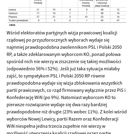
Wśród elektoratów partyjnych wizja prawicowej koalicji
rządowej po przyszłorocznych wyborach wydaje się
najmniej prawdopodobna zwolennikom PSL i Polski 2050
RP, a także zdeklarowanym wyborcom KO, ponad połowa
spośród nich nie wierzy w ziszczenie się takiej możliwości
(odpowiednio 56% i 52%). Jeśli już taka sytuacja miałaby
zajść, to sympatykom PSL i Polski 2050 RP równie
prawdopodobna wydaje się wizja zblokowania wszystkich
partii prawicowych, co rząd firmowany wyłącznie przez PiS i
Konfederację WiN (po 9%). Natomiast wyborcom KO to
pierwsze rozwiązanie wydaje się dwa razy bardziej
prawdopodobne niż drugie (23% wobec 11%). Z kolei wśród
wyborców Nowej Lewicy, partii Razem oraz Konfederacji
WiN niespełna jedna trzecia zupełnie nie wierzy w
możliwość utworzenia koalicji rządowej przez partie