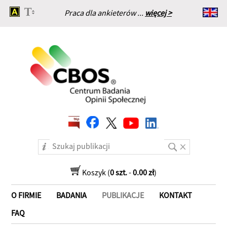
Praca dla ankieterów ...
więcej >
Strona główna
Koszyk (
0 szt.
-
0.00 zł
)
O FIRMIE
BADANIA
PUBLIKACJE
KONTAKT
FAQ