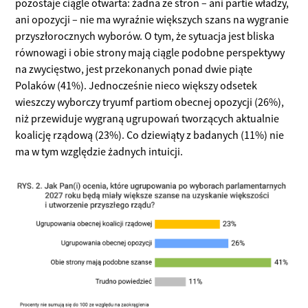
pozostaje ciągle otwarta: żadna ze stron – ani partie władzy,
ani opozycji – nie ma wyraźnie większych szans na wygranie
przyszłorocznych wyborów. O tym, że sytuacja jest bliska
równowagi i obie strony mają ciągle podobne perspektywy
na zwycięstwo, jest przekonanych ponad dwie piąte
Polaków (41%). Jednocześnie nieco większy odsetek
wieszczy wyborczy tryumf partiom obecnej opozycji (26%),
niż przewiduje wygraną ugrupowań tworzących aktualnie
koalicję rządową (23%). Co dziewiąty z badanych (11%) nie
ma w tym względzie żadnych intuicji.