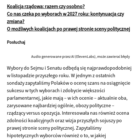
Koalicja rządowa: razem czy osobno?
Co nas czeka po wyborach w 2027 roku: kontynuacja czy
zmiana?
O możliwych koalicjach po prawej stronie sceny politycznej
Posłuchaj
Audio generowane przez AI (ElevenLabs), może zawierać błędy
Wybory do Sejmu i Senatu odbędą się najprawdopodobniej
w listopadzie przyszłego roku. W jednym z ostatnich
sondaży zapytaliśmy Polaków o ocenę szans na osiągnięcie
sukcesu w tych wyborach i zdobycie większości
parlamentarnej, jakie mają – w ich ocenie – aktualnie oba,
zarysowane najbardziej ogólnie, obozy polityczne –
rządzący versus opozycja. Interesowała nas również ocena
zdolności koalicyjnych oraz wizja przyszłych sojuszy po
prawej stronie sceny politycznej. Zapytaliśmy
hipotetycznych wyborców również o to, w jakiej