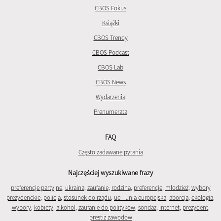
CBOS Fokus
Książki
CBOS Trendy
CBOS Podcast
CBOS Lab
CBOS News
Wydarzenia
Prenumerata
FAQ
Często zadawane pytania
Najczęściej wyszukiwane frazy
preferencje partyjne
,
ukraina
,
zaufanie
,
rodzina
,
preferencje
,
młodzież
,
wybory
prezydenckie
,
policja
,
stosunek do rządu
,
ue - unia europejska
,
aborcja
,
ekologia
,
wybory
,
kobiety
,
alkohol
,
zaufanie do polityków
,
sondaż
,
internet
,
prezydent
,
prestiż zawodów