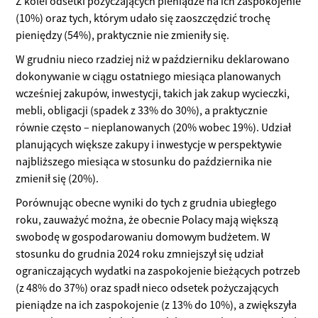
Z kolei odsetki pożyczających pieniądze na ich zaspokojenie
(10%) oraz tych, którym udało się zaoszczędzić trochę
pieniędzy (54%), praktycznie nie zmieniły się.
W grudniu nieco rzadziej niż w październiku deklarowano
dokonywanie w ciągu ostatniego miesiąca planowanych
wcześniej zakupów, inwestycji, takich jak zakup wycieczki,
mebli, obligacji (spadek z 33% do 30%), a praktycznie
równie często – nieplanowanych (20% wobec 19%). Udział
planujących większe zakupy i inwestycje w perspektywie
najbliższego miesiąca w stosunku do października nie
zmienił się (20%).
Porównując obecne wyniki do tych z grudnia ubiegłego
roku, zauważyć można, że obecnie Polacy mają większą
swobodę w gospodarowaniu domowym budżetem. W
stosunku do grudnia 2024 roku zmniejszył się udział
ograniczających wydatki na zaspokojenie bieżących potrzeb
(z 48% do 37%) oraz spadł nieco odsetek pożyczających
pieniądze na ich zaspokojenie (z 13% do 10%), a zwiększyła