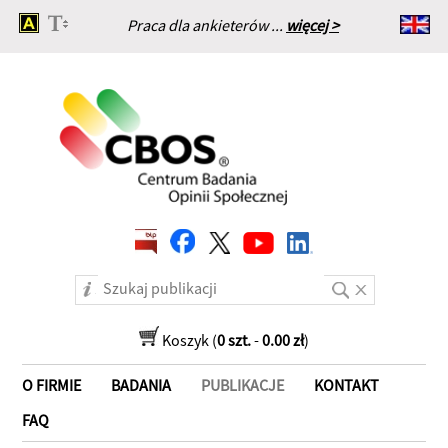
Praca dla ankieterów ...
więcej >
Strona główna
Koszyk (
0 szt.
-
0.00 zł
)
O FIRMIE
BADANIA
PUBLIKACJE
KONTAKT
FAQ