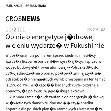
PUBLIKACJE
|
PRENUMERATA
CBOS
NEWS
11/2011
2017-01-02
Opinie o energetyce j�drowej
w cieniu wydarze� w Fukushimie
W por�wnaniu z pomiarem sprzed siedmiu miesi�cy
wzros�a liczba respondent�w wyra�aj�cych sprzeciw
wobec budowy elektrowni atomowej w Polsce (z 39% do
53%), jednocze�nie o ponad po�ow� zmniejszy� si�
odsetek os�b niemaj�cych wyrobionej opinii na ten temat
(z 15% do 7%). Wi�kszo�� badanych (58%) przyznaje
ponadto, �e po awarii w japo�skiej elektrowni
Fukushima I zmala�o ich zaufanie do energetyki j�drowej.
W �wietle tych danych trudno nie ��czy� spadku
poparcia dla polskich plan�w atomowych z katastrof� w