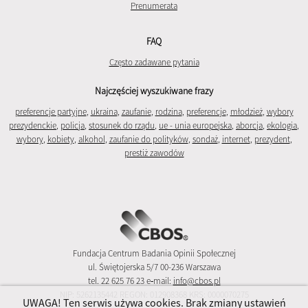
Prenumerata
FAQ
Często zadawane pytania
Najczęściej wyszukiwane frazy
preferencje partyjne
,
ukraina
,
zaufanie
,
rodzina
,
preferencje
,
młodzież
,
wybory
prezydenckie
,
policja
,
stosunek do rządu
,
ue - unia europejska
,
aborcja
,
ekologia
,
wybory
,
kobiety
,
alkohol
,
zaufanie do polityków
,
sondaż
,
internet
,
prezydent
,
prestiż zawodów
Fundacja Centrum Badania Opinii Społecznej
ul. Świętojerska 5/7 00-236 Warszawa
tel. 22 625 76 23 e‑mail:
info@cbos.pl
NIP: 5262135442 REGON: 012908368 KRS: 0000070275
UWAGA! Ten serwis używa cookies. Brak zmiany ustawień