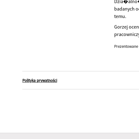
Dzia�alno�
badanych oc
temu.
Gorzej oce
pracownicz
Prezentowane 
Polityka prywatności