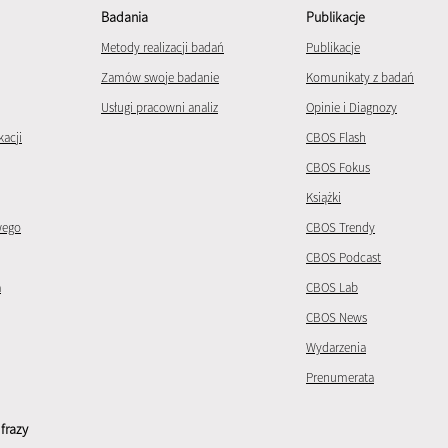
Badania
Publikacje
Metody realizacji badań
Publikacje
Zamów swoje badanie
Komunikaty z badań
Usługi pracowni analiz
Opinie i Diagnozy
kacji
CBOS Flash
CBOS Fokus
Książki
wego
CBOS Trendy
CBOS Podcast
a
CBOS Lab
CBOS News
Wydarzenia
Prenumerata
frazy