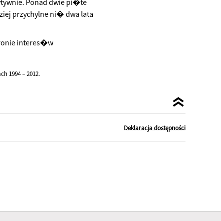
ywnie. Ponad dwie pi�te
ziej przychylne ni� dwa lata
ronie interes�w
h 1994 – 2012.
Deklaracja dostępności