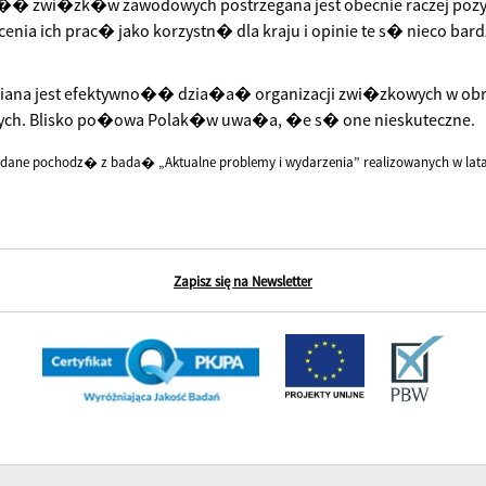
� zwi�zk�w zawodowych postrzegana jest obecnie raczej pozyt
enia ich prac� jako korzystn� dla kraju i opinie te s� nieco bard
niana jest efektywno�� dzia�a� organizacji zwi�zkowych w ob
ych. Blisko po�owa Polak�w uwa�a, �e s� one nieskuteczne.
dane pochodz� z bada� „Aktualne problemy i wydarzenia” realizowanych w latac
Zapisz się na Newsletter