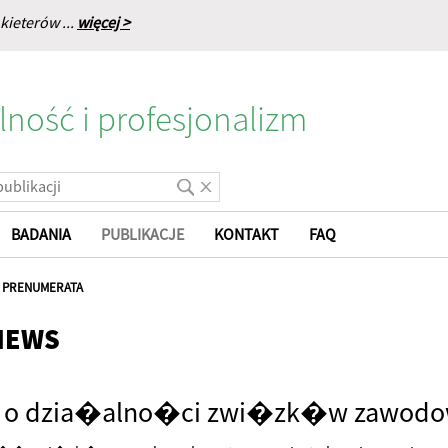
kieterów ...
więcej >
lność i profesjonalizm
BADANIA
PUBLIKACJE
KONTAKT
FAQ
|
PRENUMERATA
NEWS
e o dzia�alno�ci zwi�zk�w zawod