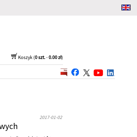
Koszyk (
0 szt.
-
0.00 zł
)
2017-01-02
owych