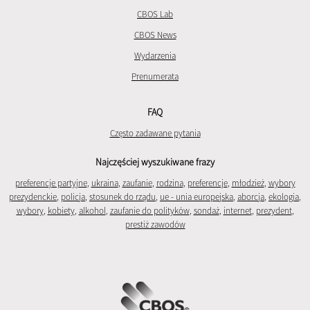
CBOS Lab
CBOS News
Wydarzenia
Prenumerata
FAQ
Często zadawane pytania
Najczęściej wyszukiwane frazy
preferencje partyjne
,
ukraina
,
zaufanie
,
rodzina
,
preferencje
,
młodzież
,
wybory
prezydenckie
,
policja
,
stosunek do rządu
,
ue - unia europejska
,
aborcja
,
ekologia
,
wybory
,
kobiety
,
alkohol
,
zaufanie do polityków
,
sondaż
,
internet
,
prezydent
,
prestiż zawodów