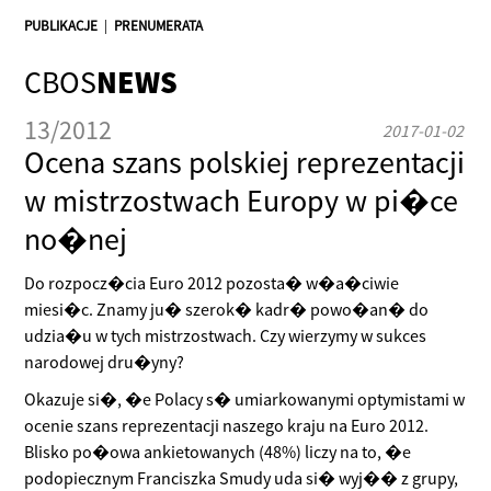
PUBLIKACJE
|
PRENUMERATA
CBOS
NEWS
13/2012
2017-01-02
Ocena szans polskiej reprezentacji
w mistrzostwach Europy w pi�ce
no�nej
Do rozpocz�cia Euro 2012 pozosta� w�a�ciwie
miesi�c. Znamy ju� szerok� kadr� powo�an� do
udzia�u w tych mistrzostwach. Czy wierzymy w sukces
narodowej dru�yny?
Okazuje si�, �e Polacy s� umiarkowanymi optymistami w
ocenie szans reprezentacji naszego kraju na Euro 2012.
Blisko po�owa ankietowanych (48%) liczy na to, �e
podopiecznym Franciszka Smudy uda si� wyj�� z grupy,