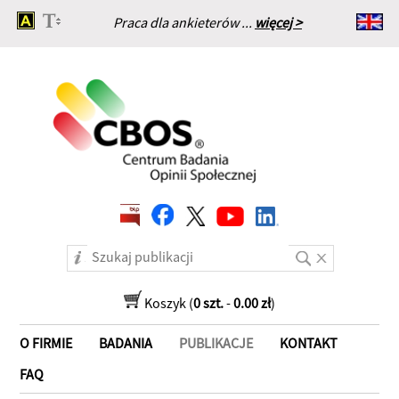
Praca dla ankieterów ...
więcej >
Strona główna
Koszyk (
0 szt.
-
0.00 zł
)
O FIRMIE
BADANIA
PUBLIKACJE
KONTAKT
FAQ