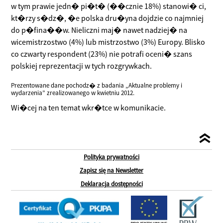
w tym prawie jedn� pi�t� (��cznie 18%) stanowi� ci,
kt�rzy s�dz�, �e polska dru�yna dojdzie co najmniej
do p�fina��w. Nieliczni maj� nawet nadziej� na
wicemistrzostwo (4%) lub mistrzostwo (3%) Europy. Blisko
co czwarty respondent (23%) nie potrafi oceni� szans
polskiej reprezentacji w tych rozgrywkach.
Prezentowane dane pochodz� z badania „Aktualne problemy i
wydarzenia” zrealizowanego w kwietniu 2012.
Wi�cej na ten temat wkr�tce w komunikacie.
Polityka prywatności
Zapisz się na Newsletter
Deklaracja dostępności