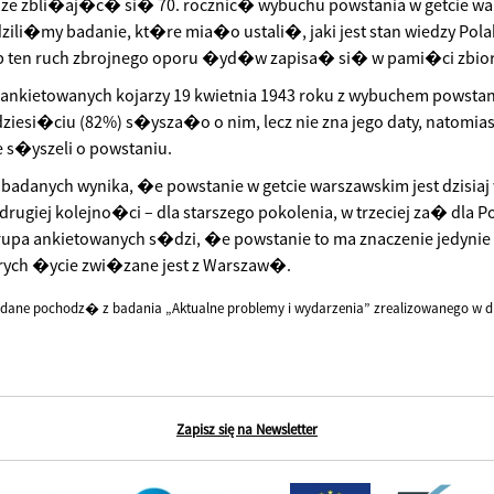
ze zbli�aj�c� si� 70. rocznic� wybuchu powstania w getcie w
ili�my badanie, kt�re mia�o ustali�, jaki jest stan wiedzy Pol
b ten ruch zbrojnego oporu �yd�w zapisa� si� w pami�ci zbio
ankietowanych kojarzy 19 kwietnia 1943 roku z wybuchem powstan
iesi�ciu (82%) s�ysza�o o nim, lecz nie zna jego daty, natomias
 s�yszeli o powstaniu.
i badanych wynika, �e powstanie w getcie warszawskim jest dzisia
ugiej kolejno�ci – dla starszego pokolenia, w trzeciej za� dla
rupa ankietowanych s�dzi, �e powstanie to ma znaczenie jedynie l
ych �ycie zwi�zane jest z Warszaw�.
dane pochodz� z badania „Aktualne problemy i wydarzenia” zrealizowanego w dn
Zapisz się na Newsletter