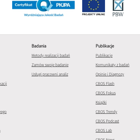
Badania
Publikacje
Metody realizacji badań
Publikacje
Zamów swoje badanie
Komunikaty z badań
Usługi pracowni analiz
Opinie i Diagnozy
kacji
CBOS Flash
CBOS Fokus
Książki
wego
CBOS Trendy
CBOS Podcast
a
CBOS Lab
CBOS News