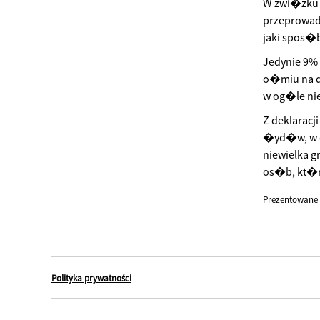
W zwi�zku 
przeprowadz
jaki spos�
Jedynie 9% 
o�miu na dz
w og�le nie
Z deklaracj
�yd�w, w dr
niewielka g
os�b, kt�r
Prezentowane 
Polityka prywatności