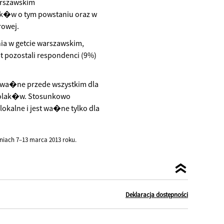
arszawskim
ak�w o tym powstaniu oraz w
rowej.
ia w getcie warszawskim,
t pozostali respondenci (9%)
j wa�ne przede wszystkim dla
 Polak�w. Stosunkowo
okalne i jest wa�ne tylko dla
iach 7–13 marca 2013 roku.
Deklaracja dostępności