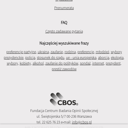
Prenumerata
FAQ
Często zadawane pytania
Najczęściej wyszukiwane frazy
preferencje partyjne
,
ukraina
,
zaufanie
,
rodzina
,
preferencje
,
młodzież
,
wybory
prezydenckie
,
policja
,
stosunek do rządu
,
ue - unia europejska
,
aborcja
,
ekologia
,
wybory
,
kobiety
,
alkohol
,
zaufanie do polityków
,
sondaż
,
internet
,
prezydent
,
prestiż zawodów
Fundacja Centrum Badania Opinii Społecznej
ul. Świętojerska 5/7 00-236 Warszawa
tel. 22 625 76 23 e‑mail:
info@cbos.pl
NIP: 5262135442 REGON: 012908368 KRS: 0000070275