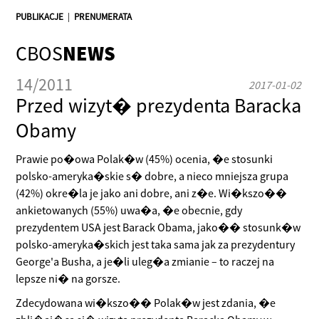
PUBLIKACJE
|
PRENUMERATA
CBOS
NEWS
14/2011
2017-01-02
Przed wizyt� prezydenta Baracka
Obamy
Prawie po�owa Polak�w (45%) ocenia, �e stosunki
polsko-ameryka�skie s� dobre, a nieco mniejsza grupa
(42%) okre�la je jako ani dobre, ani z�e. Wi�kszo��
ankietowanych (55%) uwa�a, �e obecnie, gdy
prezydentem USA jest Barack Obama, jako�� stosunk�w
polsko-ameryka�skich jest taka sama jak za prezydentury
George'a Busha, a je�li uleg�a zmianie – to raczej na
lepsze ni� na gorsze.
Zdecydowana wi�kszo�� Polak�w jest zdania, �e