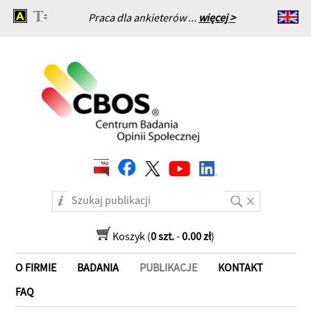
Praca dla ankieterów ...
więcej >
Strona główna
Koszyk (
0 szt.
-
0.00 zł
)
O FIRMIE
BADANIA
PUBLIKACJE
KONTAKT
FAQ