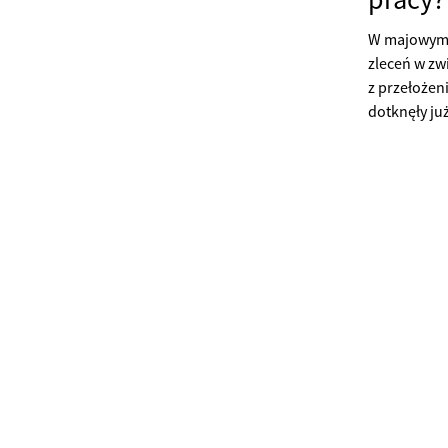
W majowym b
zleceń w zw
z przełożen
dotknęły ju