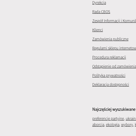
Dyrekcja
Rada CBOS
Zespół Informacji i Komuni
Klienci
Zamówienia publiczne
Regulami sklepu interneto
Procedura reklamacji
Odstąpienie od zamówieni
Polityka prywatności
Deklaracja dostępności
Najczęściej wyszukiwane 
preferencje partyjne
,
ukrain
aborcja
,
ekologia
,
wybory
,