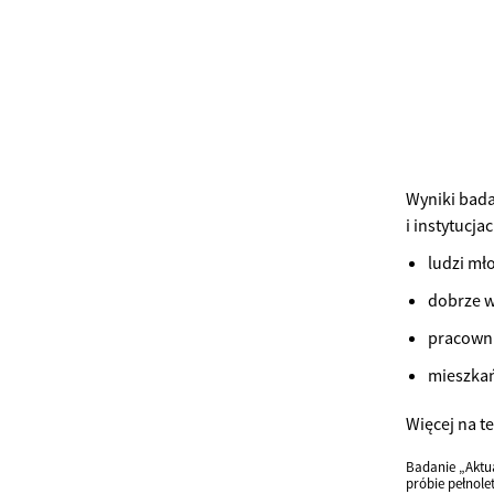
Wyniki bada
i instytucj
ludzi mł
dobrze w
pracowni
mieszkań
Więcej na t
Badanie „Aktu
próbie pełnole