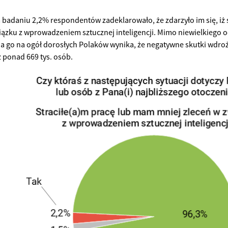
adaniu 2,2% respondentów zadeklarowało, że zdarzyło im się, iż st
iązku z wprowadzeniem sztucznej inteligencji. Mimo niewielkiego od
ia go na ogół dorosłych Polaków wynika, że negatywne skutki wdroż
ż ponad 669 tys. osób.