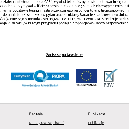
udziałem ankietera (metoda CAPI); wywiad telefoniczny po skontaktowaniu się z a
pondent otrzymywał w liście zapowiednim od CBOS; samodzielne wypełnienie ankiet
liwy na podstawie loginu i hasła przekazanego respondentowi w liście zapowiedni
kieta miała taki sam zestaw pytań oraz strukturę. Badanie zrealizowano w dniach
osób (w tym: 63,6% metodą CAPI, 19,4% – CATI i 17,0% – CAWI). CBOS realizuje bada
maja 2020 roku, w każdym przypadku podając proporcję wywiadów bezpośrednich, t
Zapisz się na Newsletter
Badania
Publikacje
Metody realizacji badań
Publikacje