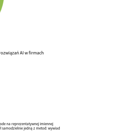
rozwiązań AI w firmach
de na reprezentatywnej imiennej
ał samodzielnie jedną z metod: wywiad