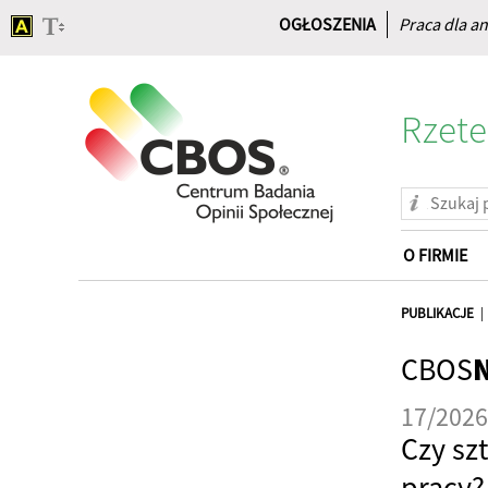
OGŁOSZENIA
Praca dla an
Rzete
O FIRMIE
Strona
główna
PUBLIKACJE
CBOS
17/2026
Czy sz
pracy?