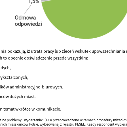
nia pokazują, iż utrata pracy lub zleceń wskutek upowszechniania 
ach to obecnie doświadczenie przede wszystkim:
odych,
ykształconych,
ków administracyjno-biurowych,
ców dużych miast.
en temat wkrótce w komunikacie.
alne problemy i wydarzenia” (433) przeprowadzono w ramach procedury mixed-mo
tnich mieszkańców Polski, wylosowanej z rejestru PESEL. Każdy respondent wybier