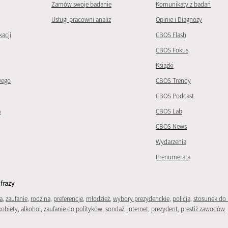
Zamów swoje badanie
Komunikaty z badań
Usługi pracowni analiz
Opinie i Diagnozy
kacji
CBOS Flash
CBOS Fokus
Książki
wego
CBOS Trendy
CBOS Podcast
a
CBOS Lab
CBOS News
Wydarzenia
Prenumerata
frazy
a
,
zaufanie
,
rodzina
,
preferencje
,
młodzież
,
wybory prezydenckie
,
policja
,
stosunek do 
kobiety
,
alkohol
,
zaufanie do polityków
,
sondaż
,
internet
,
prezydent
,
prestiż zawodów