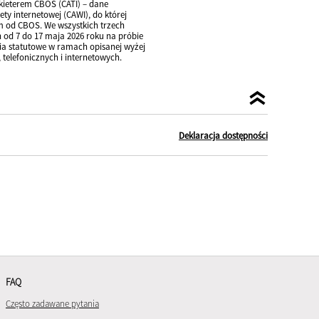
nkieterem CBOS (CATI) – dane
y internetowej (CAWI), do której
m od CBOS. We wszystkich trzech
 od 7 do 17 maja 2026 roku na próbie
nia statutowe w ramach opisanej wyżej
elefonicznych i internetowych.
Deklaracja dostępności
FAQ
Często zadawane pytania