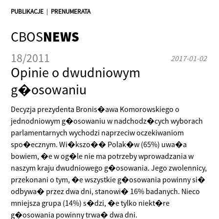
PUBLIKACJE
|
PRENUMERATA
CBOS
NEWS
18/2011
2017-01-02
Opinie o dwudniowym
g�osowaniu
Decyzja prezydenta Bronis�awa Komorowskiego o
jednodniowym g�osowaniu w nadchodz�cych wyborach
parlamentarnych wychodzi naprzeciw oczekiwaniom
spo�ecznym. Wi�kszo�� Polak�w (65%) uwa�a
bowiem, �e w og�le nie ma potrzeby wprowadzania w
naszym kraju dwudniowego g�osowania. Jego zwolennicy,
przekonani o tym, �e wszystkie g�osowania powinny si�
odbywa� przez dwa dni, stanowi� 16% badanych. Nieco
mniejsza grupa (14%) s�dzi, �e tylko niekt�re
g�osowania powinny trwa� dwa dni.