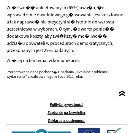
Wi�kszo�� ankietowanych (65%) uwa�a, �e
wprowadzenie dwudniowego g�osowania jest kosztowne,
a tak naprawd� nie przyczyni si� istotnie do wzrostu
uczestnictwa w wyborach. O tym, �e warto ponie��
dodatkowe koszty, aby zwi�kszy� mo�liwo��
udzia�u obywateli w procedurach demokratycznych,
przekonanych jest 29% badanych.
Wi�cej na ten temat w komunikacie.
Prezentowane dane pochodz� z badania „Aktualne problemy i
wydarzenia” zrealizowanego w lipcu 2011 roku.
Polityka prywatności
Zapisz się na Newsletter
Deklaracja dostępności