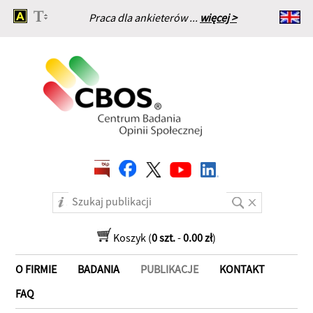
Praca dla ankieterów ...
więcej >
Strona główna
Koszyk (
0 szt.
-
0.00 zł
)
O FIRMIE
BADANIA
PUBLIKACJE
KONTAKT
FAQ