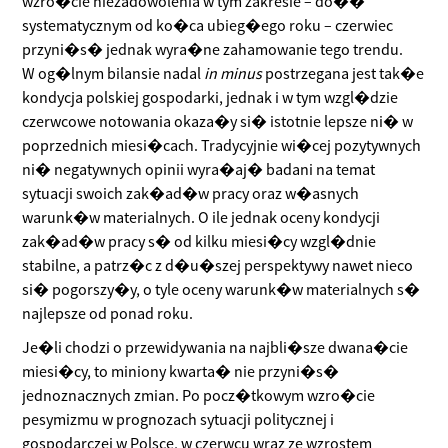
wzro�cie niezadowolenia w tym zakresie – do��
systematycznym od ko�ca ubieg�ego roku – czerwiec
przyni�s� jednak wyra�ne zahamowanie tego trendu.
W og�lnym bilansie nadal
in minus
postrzegana jest tak�e
kondycja polskiej gospodarki, jednak i w tym wzgl�dzie
czerwcowe notowania okaza�y si� istotnie lepsze ni� w
poprzednich miesi�cach. Tradycyjnie wi�cej pozytywnych
ni� negatywnych opinii wyra�aj� badani na temat
sytuacji swoich zak�ad�w pracy oraz w�asnych
warunk�w materialnych. O ile jednak oceny kondycji
zak�ad�w pracy s� od kilku miesi�cy wzgl�dnie
stabilne, a patrz�c z d�u�szej perspektywy nawet nieco
si� pogorszy�y, o tyle oceny warunk�w materialnych s�
najlepsze od ponad roku.
Je�li chodzi o przewidywania na najbli�sze dwana�cie
miesi�cy, to miniony kwarta� nie przyni�s�
jednoznacznych zmian. Po pocz�tkowym wzro�cie
pesymizmu w prognozach sytuacji politycznej i
gospodarczej w Polsce, w czerwcu wraz ze wzrostem