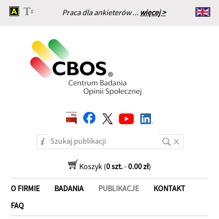
Praca dla ankieterów ...
więcej >
Strona główna
Koszyk (
0 szt.
-
0.00 zł
)
O FIRMIE
BADANIA
PUBLIKACJE
KONTAKT
FAQ