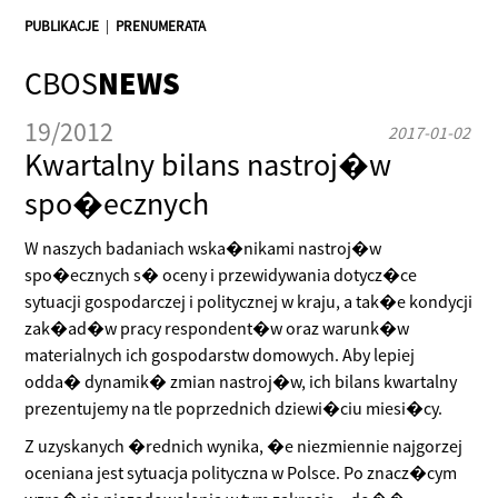
PUBLIKACJE
|
PRENUMERATA
CBOS
NEWS
19/2012
2017-01-02
Kwartalny bilans nastroj�w
spo�ecznych
W naszych badaniach wska�nikami nastroj�w
spo�ecznych s� oceny i przewidywania dotycz�ce
sytuacji gospodarczej i politycznej w kraju, a tak�e kondycji
zak�ad�w pracy respondent�w oraz warunk�w
materialnych ich gospodarstw domowych. Aby lepiej
odda� dynamik� zmian nastroj�w, ich bilans kwartalny
prezentujemy na tle poprzednich dziewi�ciu miesi�cy.
Z uzyskanych �rednich wynika, �e niezmiennie najgorzej
oceniana jest sytuacja polityczna w Polsce. Po znacz�cym