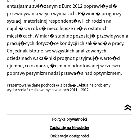
entuzjazmu zwi�zanym z Euro 2012 poprawi�y si�
przewidywania w tych wymiarach. R�wnie� prognozy
sytuacji materialnej respondent�w i ich rodzin na
najbli�szy rok s� nieco lepsze ni� w ostatnich
miesi�cach. W miar� stabilne pozostaj� przewidywania
pracuj�cych dotycz�ce kondycji ich zak�ad�w pracy.
Co jednak istotne, we wszystkich analizowanych
dziedzinach wska�niki prognoz przyjmuj� warto�ci
ujemne, co oznacza, �e mimo odnotowanej w czerwcu
poprawy pesymizm nadal przewa�a nad optymizmem.
Prezentowane dane pochodz� z bada� „Aktualne problemy i
wydarzenia” realizowanych w latach 2011 – 2012.
Polityka prywatności
Zapisz się na Newsletter
Deklaracja dostępności