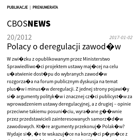
PUBLIKACJE
|
PRENUMERATA
CBOS
NEWS
20/2012
2017-01-02
Polacy o deregulacji zawod�w
W zwi�zku z opublikowanym przez Ministerstwo
Sprawiedliwo�ci projektem ustawy maj�cej na celu
u�atwienie dost�pu do wybranych zawod�w
rozgorza�a na forum publicznym dyskusja na temat
plus�w i minus�w deregulacji. Z jednej strony pojawi�y
si� argumenty polityk�w i znacznej cz�ci publicyst�w za
wprowadzeniem ustawy deregulacyjnej, a z drugiej – opinie
przeciwne takiemu posuni�ciu, wyra�ane g��wnie
przez przedstawicieli zainteresowanych samorz�d�w
zawodowych. Kt�re argumenty przekonuj� Polak�w?
Wydaje si�, �e te wskazuj�ce na korzy�ci p�yn�ce z