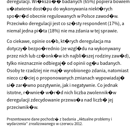
deregulacji. Wi�kszo�� badanych (65%) popiera bowiem
u�atwienie dost�pu do wykonywania niekt�rych
spo�r�d obecnie regulowanych w Polsce zawod�w.
Przeciwko deregulacji jest co sz�sty respondent (17%), a
niemal jedna pi�ta (18%) nie ma zdania w tej sprawie.
Co ciekawe, opinie os�b, kt�rych deregulacja ma
dotyczy� bezpo�rednio (ze wzgl�du na wykonywany
przez nich lub cz�onk�w ich najbli�szej rodziny zaw�d),
tylko nieznacznie odbiegaj� od opinii og�u badanych.
Osoby te rzadziej nie maj� wyrobionego zdania, natomiast
nieco cz�ciej o proponowanych zmianach wypowiadaj�
si� zar�wno pozytywnie, jak i negatywnie. Co jednak
istotne, r�wnie� w�r�d nich liczba zwolennik�w
deregulacji zdecydowanie przewa�a nad liczb� jej
przeciwnik�w.
Prezentowane dane pochodz� z badania „Aktualne problemy i
wydarzenia” zrealizowanego w czerwcu 2012.