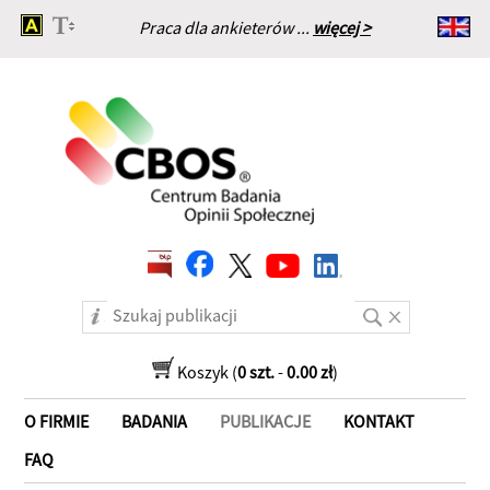
Praca dla ankieterów ...
więcej >
Strona główna
Koszyk (
0 szt.
-
0.00 zł
)
O FIRMIE
BADANIA
PUBLIKACJE
KONTAKT
FAQ