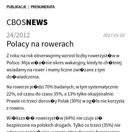
PUBLIKACJE
|
PRENUMERATA
CBOS
NEWS
24/2012
2017-01-02
Polacy na rowerach
Z roku na rok obserwujemy wzrost liczby rowerzyst�w w
Polsce. Mija w�a�nie okres wakacyjny, kiedy to ch�tniej
wsiadamy na rower i mamy liczne zwi�zane z tym
do�wiadczenia.
Na rowerze je�dzi 70% badanych, w tym systematycznie
22%, od czasu do czasu 35%, a 13% tylko okazjonalnie.
Prawie co trzeci doros�y Polak (30%) w og�le nie korzysta
z roweru.
Wi�kszo�� rowerzyst�w (64%) nie czuje si�
bezpiecznie na polskich drogach. Tylko co trzeci (35%) nie