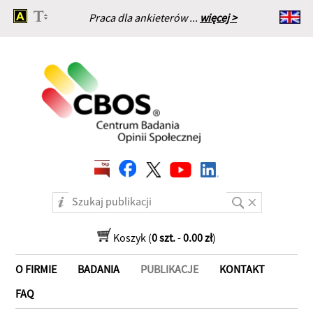
Praca dla ankieterów ...
więcej >
Strona główna
Koszyk (
0 szt.
-
0.00 zł
)
O FIRMIE
BADANIA
PUBLIKACJE
KONTAKT
FAQ