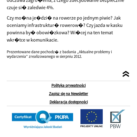
odczuwa zagro�enia, z czego zdecydowanie bezpiecznie
czuje si� zaledwie 4%.
Czy mo�na je�dzi� na rowerze po jednym piwie? Jak
oceniamy infrastruktur� rowerow�? Czy jazda w kasku
powinna by� obowi�zkowa? Wi�cej na ten temat
wkr�tce w komunikacie.
Prezentowane dane pochodz� z badania „Aktualne problemy i
wydarzenia” zrealizowanego w sierpniu 2012.
Polityka prywatności
Zapisz się na Newsletter
Deklaracja dostępności