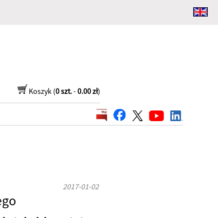
Koszyk (
0 szt.
-
0.00 zł
)
2017-01-02
ego