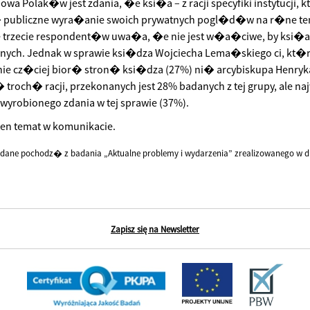
a Polak�w jest zdania, �e ksi�a – z racji specyfiki instytucji
 publiczne wyra�anie swoich prywatnych pogl�d�w na r�ne tem
e trzecie respondent�w uwa�a, �e nie jest w�a�ciwe, by ksi�a p
ch. Jednak w sprawie ksi�dza Wojciecha Lema�skiego ci, kt�rzy
ie cz�ciej bior� stron� ksi�dza (27%) ni� arcybiskupa Henryka
 troch� racji, przekonanych jest 28% badanych z tej grupy, ale
 wyrobionego zdania w tej sprawie (37%).
en temat w komunikacie.
dane pochodz� z badania „Aktualne problemy i wydarzenia” zrealizowanego w dni
Zapisz się na Newsletter