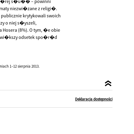
, kt�rej s�u�� – powinni
aty niezwi�zane z religi�.
ublicznie krytykowali swoich
 o niej s�yszeli,
 Hosera (8%). O tym, �e obie
 najwi�kszy odsetek spo�r�d
ach 1–12 sierpnia 2013.
Deklaracja dostępności