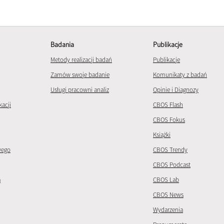
Badania
Publikacje
Metody realizacji badań
Publikacje
Zamów swoje badanie
Komunikaty z badań
Usługi pracowni analiz
Opinie i Diagnozy
kacji
CBOS Flash
CBOS Fokus
Książki
wego
CBOS Trendy
CBOS Podcast
a
CBOS Lab
CBOS News
Wydarzenia