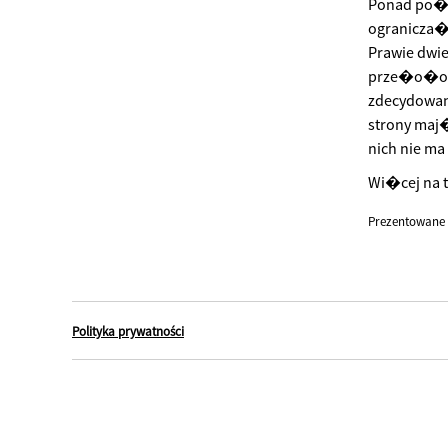
Ponad po�ow
ogranicza�
Prawie dwi
prze�o�ony
zdecydowan
strony maj�
nich nie ma
Wi�cej na t
Prezentowane 
Polityka prywatności