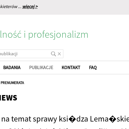
kieterów ...
więcej >
lność i profesjonalizm
BADANIA
PUBLIKACJE
KONTAKT
FAQ
|
PRENUMERATA
NEWS
e na temat sprawy ksi�dza Lema�ski