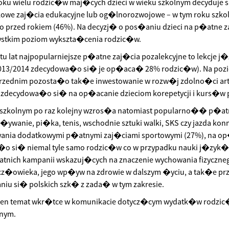
ku wielu rodzic�w maj�cych dzieci w wieku szkolnym decyduje
kowe zaj�cia edukacyjne lub og�lnorozwojowe – w tym roku szkol
o przed rokiem (46%). Na decyzj� o pos�aniu dzieci na p�atne 
ystkim poziom wykszta�cenia rodzic�w.
tu lat najpopularniejsze p�atne zaj�cia pozalekcyjne to lekcje 
013/2014 zdecydowa�o si� je op�aca� 28% rodzic�w). Na poz
rzednim pozosta�o tak�e inwestowanie w rozw�j zdolno�ci artys
 zdecydowa�o si� na op�acanie dzieciom korepetycji i kurs�w 
 szkolnym po raz kolejny wzros�a natomiast popularno�� p�a
 p�ywanie, pi�ka, tenis, wschodnie sztuki walki, SKS czy jazda k
wania dodatkowymi p�atnymi zaj�ciami sportowymi (27%), na o
o si� niemal tyle samo rodzic�w co w przypadku nauki j�zy
tatnich kampanii wskazuj�cych na znaczenie wychowania fizyczne
�owieka, jego wp�yw na zdrowie w dalszym �yciu, a tak�e prz
iu si� polskich szk� z zada� w tym zakresie.
ten temat wkr�tce w komunikacie dotycz�cym wydatk�w rodzic�
lnym.