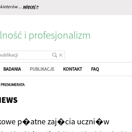
kieterów ...
więcej >
lność i profesjonalizm
BADANIA
PUBLIKACJE
KONTAKT
FAQ
|
PRENUMERATA
NEWS
kowe p�atne zaj�cia uczni�w