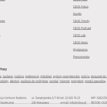
CBOS Fokus
Książki
wego
CBOS Trendy
CBOS Podcast
a
CBOS Lab
CBOS News
Wydarzenia
Prenumerata
frazy
a
,
zaufanie
,
rodzina
,
preferencje
,
młodzież
,
wybory prezydenckie
,
policja
,
stosunek do 
kobiety
,
alkohol
,
zaufanie do polityków
,
sondaż
,
internet
,
prezydent
,
prestiż zawodów
cja Centrum Badania
ul. Świętojerska 5/7 00-
tel. 22 625 76 23
NIP: 526213
 Społecznej
236 Warszawa
e‑mail:
info@cbos.pl
REGON: 012