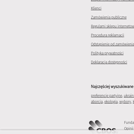
Klienci
Zamówienia publiczne
Regulami sklepu interneto
Procedura reklamacji
Odstąpienie od zamówieni
Polityka prywatności
Deklaracja dostępności
Najczęściej wyszukiwane 
preferencje partyjne
,
ukrain
aborcja
,
ekologia
,
wybory
,
Funda
Opinii