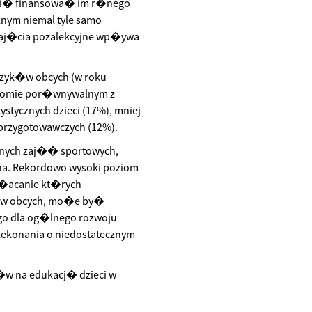
 si� finansowa� im r�nego
nym niemal tyle samo
zaj�cia pozalekcyjne wp�ywa
j�zyk�w obcych (w roku
iomie por�wnywalnym z
tycznych dzieci (17%), mniej
przygotowawczych (12%).
tnych zaj�� sportowych,
onna. Rekordowo wysoki poziom
p�acanie kt�rych
k�w obcych, mo�e by�
go dla og�lnego rozwoju
ekonania o niedostatecznym
w na edukacj� dzieci w