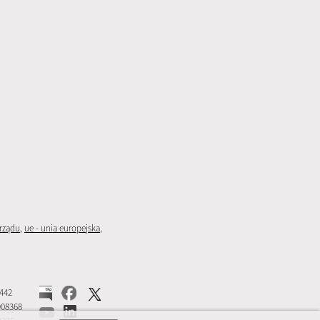
rządu
,
ue - unia europejska
,
5442
908368