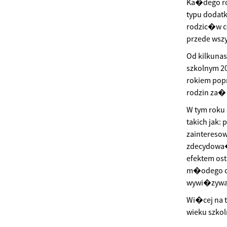
Ka�dego ro
typu dodat
rodzic�w c
przede wsz
Od kilkunas
szkolnym 2
rokiem pop
rodzin za�
W tym roku
takich jak:
zaintereso
zdecydowa�
efektem os
m�odego cz
wywi�zywan
Wi�cej na 
wieku szko