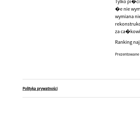
Tylko pi�c
�e nie wym
wymiana ni
rekonstruk
za ca�kow
Ranking naj
Prezentowane 
Polityka prywatności