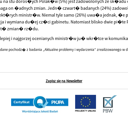
iu na stu doros�ych Polak�w (5%) jest zadowolonych ze sk�adu
aga on �adnych zmian. Jedn� czwart� badanych (24%) zadowol
ekt�rych ministr�w. Niemal tyle samo (26%) uwa�a jednak, �e 
cja i wymiana du�ej cz�ci gabinetu. Natomiast blisko dwie pi�t
it� zmian� rz�du.
lepiej i najgorzej ocenianych ministr�w ju� wkr�tce w komunika
dane pochodz� z badania „Aktualne problemy i wydarzenia” zrealizowanego w dn
Zapisz się na Newsletter