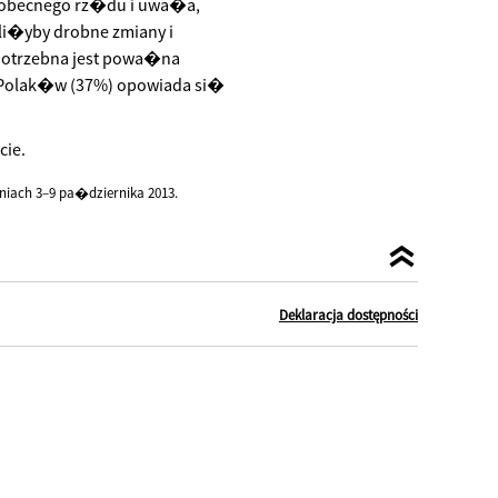
 obecnego rz�du i uwa�a,
i�yby drobne zmiany i
potrzebna jest powa�na
e Polak�w (37%) opowiada si�
cie.
iach 3–9 pa�dziernika 2013.
Deklaracja dostępności