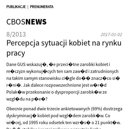
PUBLIKACJE
|
PRENUMERATA
CBOS
NEWS
8/2013
2017-01-02
Percepcja sytuacji kobiet na rynku
pracy
Dane GUS wskazuj�, �e przeci�tne zarobki kobiet i
m�czyzn wykonuj�cych ten sam zaw�d i zatrudnionych
na takim samym stanowisku ci�gle do�� znacz�co si�
r�ni�. Jak dalece rozpowszechnione jest w�r�d
Polak�w przekonanie o dysproporcji zarobk�w ze
wzgl�du na p�e�?
Obecnie ponad dwie trzecie ankietowanych (69%) dostrzega
dyskryminacj� kobiet pod wzgl�dem zarobk�w. Co
wi�cej, od 1995 roku odsetek ten wzr�s� o 21 punkt�w.