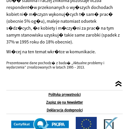
Do�� stabilna i raczej znikoma pozostaje liczba
respondent�w przekonanych o wy�szych dochodach
kobiet ni� m�czyzn wykonuj�cych t� sam� prac�
(obecnie 5% og�u), maleje natomiast odsetek
s�dz�cych, �e kobiety i m�czy�ni za prac� na tym
samym stanowisku uzyskuj� takie same zarobki (spadek z
37% w 1995 roku do 18% obecnie).
Wi�cej na ten temat wkr�tce w komunikacie.
Prezentowane dane pochodz� z bada� „Aktualne problemy i
wydarzenia” zrealizowanych w latach 1995 – 2013.
Polityka prywatności
Zapisz się na Newsletter
Deklaracja dostępności