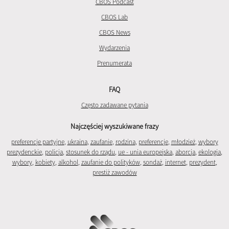
CBOS Podcast
CBOS Lab
CBOS News
Wydarzenia
Prenumerata
FAQ
Często zadawane pytania
Najczęściej wyszukiwane frazy
preferencje partyjne
,
ukraina
,
zaufanie
,
rodzina
,
preferencje
,
młodzież
,
wybory
prezydenckie
,
policja
,
stosunek do rządu
,
ue - unia europejska
,
aborcja
,
ekologia
,
wybory
,
kobiety
,
alkohol
,
zaufanie do polityków
,
sondaż
,
internet
,
prezydent
,
prestiż zawodów