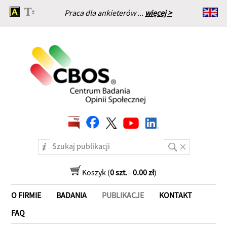
Praca dla ankieterów ...
więcej >
Strona główna
Koszyk (
0 szt.
-
0.00 zł
)
O FIRMIE
BADANIA
PUBLIKACJE
KONTAKT
FAQ