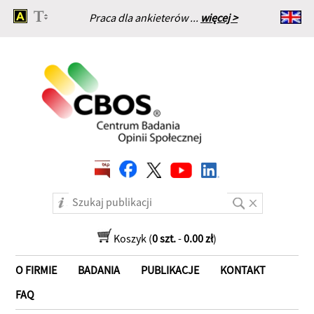
Praca dla ankieterów ...
więcej >
Strona główna
Koszyk (
0 szt.
-
0.00 zł
)
O FIRMIE
BADANIA
PUBLIKACJE
KONTAKT
FAQ