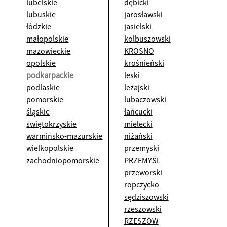
lubelskie
dębicki
lubuskie
jarosławski
łódzkie
jasielski
małopolskie
kolbuszowski
mazowieckie
KROSNO
opolskie
krośnieński
podkarpackie
leski
podlaskie
leżajski
pomorskie
lubaczowski
śląskie
łańcucki
świętokrzyskie
mielecki
warmińsko-mazurskie
niżański
wielkopolskie
przemyski
zachodniopomorskie
PRZEMYŚL
przeworski
ropczycko-
sędziszowski
rzeszowski
RZESZÓW