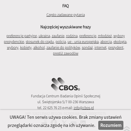
FAQ
Często zadawane pytania
Najczęściej wyszukiwane frazy
preferencje partyjne
,
ukraina
,
zaufanie
,
rodzina
,
preferencje
,
młodzież
,
wybory
prezydenckie
,
stosunek do rządu
,
policja
,
ue - unia europejska
,
aborcja
,
ekologia
,
wybory
,
kobiety
,
alkohol
,
zaufanie do polityków
,
sondaż
,
internet
,
prezydent
,
prestiż zawodów
Fundacja Centrum Badania Opinii Społecznej
ul. Świętojerska 5/7 00-236 Warszawa
tel. 22 625 76 23 e‑mail:
info@cbos.pl
NIP: 5262135442 REGON: 012908368 KRS: 0000070275
UWAGA! Ten serwis używa cookies. Brak zmiany ustawień
przeglądarki oznacza zgodę na ich używanie.
Rozumiem