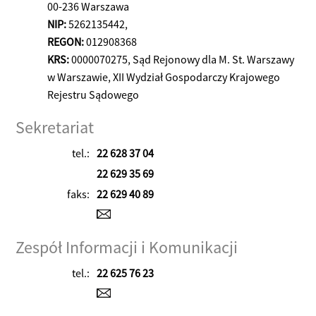
00-236 Warszawa
NIP:
5262135442,
REGON:
012908368
KRS:
0000070275, Sąd Rejonowy dla M. St. Warszawy
w Warszawie, XII Wydział Gospodarczy Krajowego
Rejestru Sądowego
Sekretariat
tel.:
22 628 37 04
22 629 35 69
faks:
22 629 40 89
Zespół Informacji i Komunikacji
tel.:
22 625 76 23