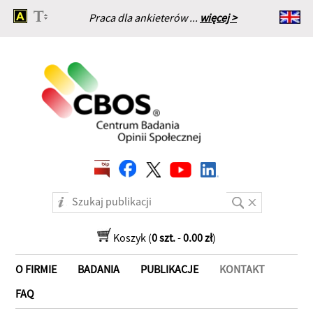
Praca dla ankieterów ...
więcej >
Strona główna
Koszyk (
0 szt.
-
0.00 zł
)
O FIRMIE
BADANIA
PUBLIKACJE
KONTAKT
FAQ