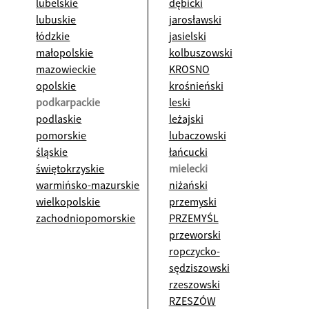
lubelskie
dębicki
lubuskie
jarosławski
łódzkie
jasielski
małopolskie
kolbuszowski
mazowieckie
KROSNO
opolskie
krośnieński
podkarpackie
leski
podlaskie
leżajski
pomorskie
lubaczowski
śląskie
łańcucki
świętokrzyskie
mielecki
warmińsko-mazurskie
niżański
wielkopolskie
przemyski
zachodniopomorskie
PRZEMYŚL
przeworski
ropczycko-
sędziszowski
rzeszowski
RZESZÓW