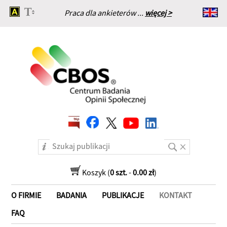
Praca dla ankieterów ...
więcej >
Strona główna
Koszyk (
0 szt.
-
0.00 zł
)
O FIRMIE
BADANIA
PUBLIKACJE
KONTAKT
FAQ