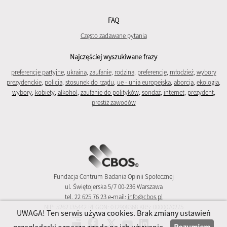
FAQ
Często zadawane pytania
Najczęściej wyszukiwane frazy
preferencje partyjne
,
ukraina
,
zaufanie
,
rodzina
,
preferencje
,
młodzież
,
wybory
prezydenckie
,
policja
,
stosunek do rządu
,
ue - unia europejska
,
aborcja
,
ekologia
,
wybory
,
kobiety
,
alkohol
,
zaufanie do polityków
,
sondaż
,
internet
,
prezydent
,
prestiż zawodów
Fundacja Centrum Badania Opinii Społecznej
ul. Świętojerska 5/7 00-236 Warszawa
tel. 22 625 76 23 e‑mail:
info@cbos.pl
NIP: 5262135442 REGON: 012908368 KRS: 0000070275
UWAGA! Ten serwis używa cookies. Brak zmiany ustawień