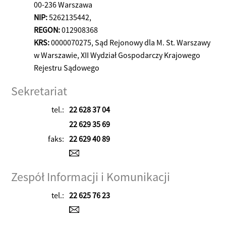
00-236 Warszawa
NIP:
5262135442,
REGON:
012908368
KRS:
0000070275, Sąd Rejonowy dla M. St. Warszawy
w Warszawie, XII Wydział Gospodarczy Krajowego
Rejestru Sądowego
Sekretariat
tel.:
22 628 37 04
22 629 35 69
faks:
22 629 40 89
Zespół Informacji i Komunikacji
tel.:
22 625 76 23