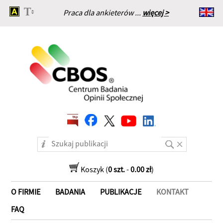
Praca dla ankieterów ...
więcej >
Strona główna
Koszyk (
0 szt.
-
0.00 zł
)
O FIRMIE
BADANIA
PUBLIKACJE
KONTAKT
FAQ