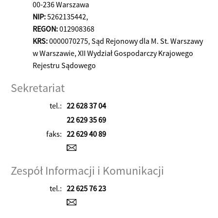
00-236 Warszawa
NIP:
5262135442,
REGON:
012908368
KRS:
0000070275, Sąd Rejonowy dla M. St. Warszawy
w Warszawie, XII Wydział Gospodarczy Krajowego
Rejestru Sądowego
Sekretariat
tel.:
22 628 37 04
22 629 35 69
faks:
22 629 40 89
Zespół Informacji i Komunikacji
tel.:
22 625 76 23