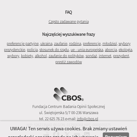
FAQ
Często zadawane pytania
Najczęściej wyszukiwane frazy
preferencje partyjne
,
ukraina
,
zaufanie
,
rodzina
,
preferencje
,
młodzież
,
wybory
prezydenckie
,
policja
,
stosunek do rządu
,
ue - unia europejska
,
aborcja
,
ekologia
,
wybory
,
kobiety
,
alkohol
,
zaufanie do polityków
,
sondaż
,
internet
,
prezydent
,
prestiż zawodów
Fundacja Centrum Badania Opinii Społecznej
ul. Świętojerska 5/7 00-236 Warszawa
tel. 22 625 76 23 e‑mail:
info@cbos.pl
NIP: 5262135442 REGON: 012908368 KRS: 0000070275
UWAGA! Ten serwis używa cookies. Brak zmiany ustawień