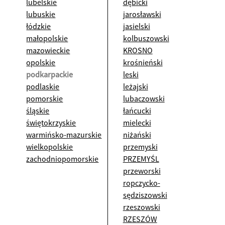
lubelskie
dębicki
lubuskie
jarosławski
łódzkie
jasielski
małopolskie
kolbuszowski
mazowieckie
KROSNO
opolskie
krośnieński
podkarpackie
leski
podlaskie
leżajski
pomorskie
lubaczowski
śląskie
łańcucki
świętokrzyskie
mielecki
warmińsko-mazurskie
niżański
wielkopolskie
przemyski
zachodniopomorskie
PRZEMYŚL
przeworski
ropczycko-
sędziszowski
rzeszowski
RZESZÓW