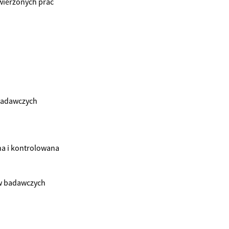
wierzonych prac
 badawczych
na i kontrolowana
ów badawczych