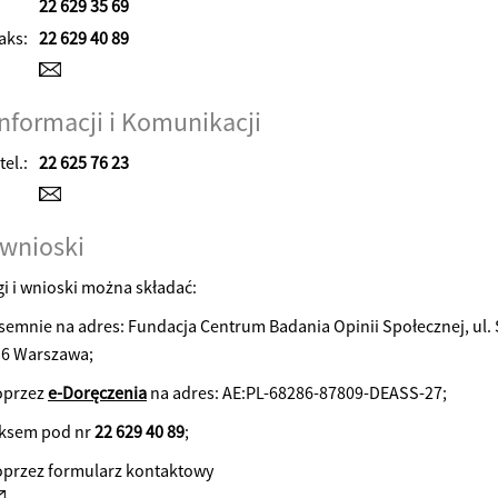
22 629 35 69
aks:
22 629 40 89
Informacji i Komunikacji
tel.:
22 625 76 23
 wnioski
i i wnioski można składać:
semnie na adres: Fundacja Centrum Badania Opinii Społecznej, ul. 
36 Warszawa;
oprzez
e-Doręczenia
na adres: AE:PL-68286-87809-DEASS-27;
aksem pod nr
22 629 40 89
;
przez formularz kontaktowy