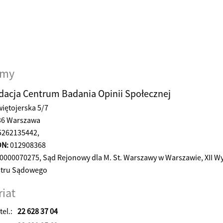
rmy
dacja Centrum Badania Opinii Społecznej
więtojerska 5/7
36 Warszawa
262135442,
N:
012908368
0000070275, Sąd Rejonowy dla M. St. Warszawy w Warszawie, XII W
stru Sądowego
riat
tel.:
22 628 37 04