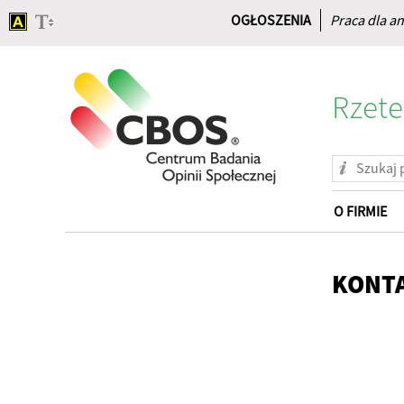
OGŁOSZENIA
Praca dla an
Rzete
O FIRMIE
Strona
główna
KONT