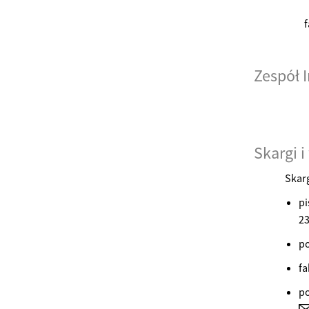
f
Zespół 
Skargi i
Skarg
pi
2
p
f
po