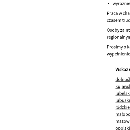
wyróżnie
Praca w cha
czasem tru
Osoby zain
regionalnym
Prosimy o k
wypełnienie
Wskaż 
dolnoś
kujaws
lubelsk
lubusk
łódzkie
małopo
mazowi
opolsk