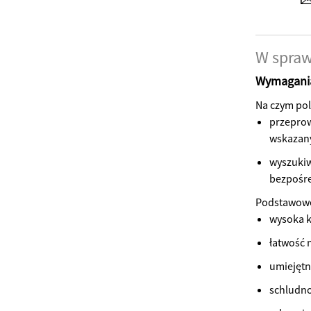
W spraw
Wymagania
Na czym pol
przeprow
wskazan
wyszukiw
bezpośr
Podstawow
wysoka k
łatwość 
umiejętn
schludno