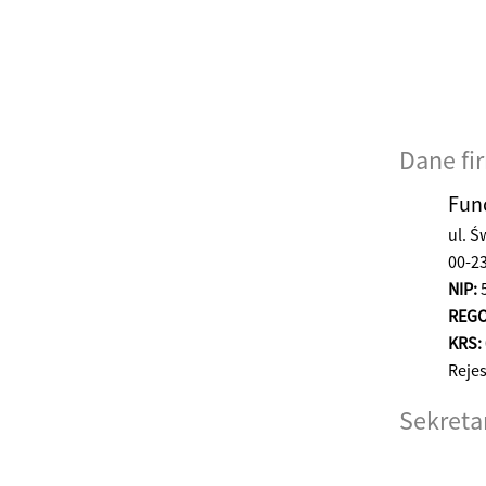
Dane fi
Fun
ul. Ś
00-2
NIP:
5
REGO
KRS:
Reje
Sekreta