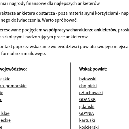
nia i nagrody finansowe dla najlepszych ankieterów
rakterze ankietera dostarcza - poza materialnymi korzyściami - n
dnego doświadczenia. Warto spróbować!
teresowane podjęciem
współpracy w charakterze ankieterów
, pros
 szkolącym i nadzorującym pracę ankieterów.
ontakt poprzez wskazanie województwa i powiatu swojego miejsca
 formularza mailowego.
województwo:
Wskaż powiat:
ląskie
bytowski
ko-pomorskie
chojnicki
ie
człuchowski
ie
GDAŃSK
gdański
lskie
GDYNIA
eckie
kartuski
ie
kościerski