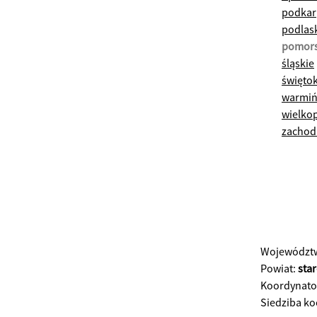
podkar
podlas
pomors
śląskie
świętok
warmiń
wielko
zachod
Województ
Powiat:
sta
Koordynato
Siedziba k