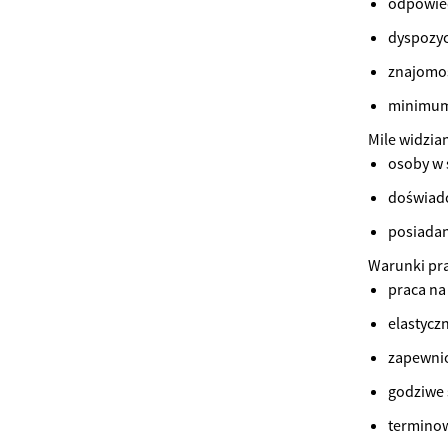
odpowied
dyspozyc
znajomo
minimum 
Mile widzia
osoby w 
doświadc
posiadan
Warunki pra
praca na
elastycz
zapewnio
godziwe 
terminow