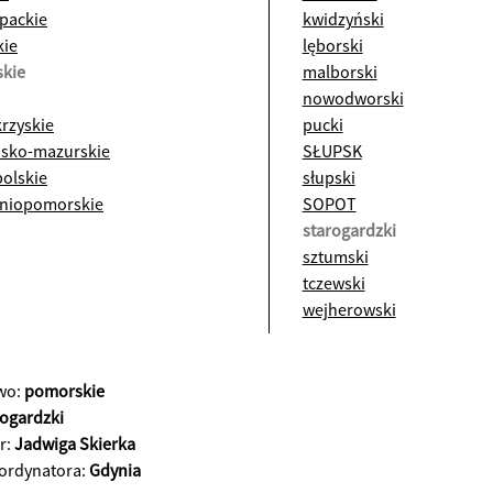
packie
kwidzyński
kie
lęborski
kie
malborski
nowodworski
rzyskie
pucki
sko-mazurskie
SŁUPSK
polskie
słupski
niopomorskie
SOPOT
starogardzki
sztumski
tczewski
wejherowski
wo:
pomorskie
rogardzki
r:
Jadwiga Skierka
oordynatora:
Gdynia