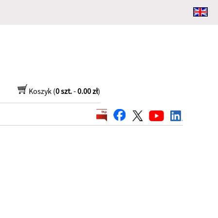
Koszyk (
0 szt.
-
0.00 zł
)