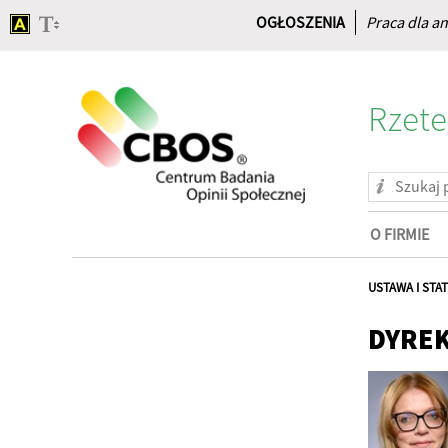
OGŁOSZENIA
Praca dla an
Rzete
O FIRMIE
Strona
główna
USTAWA I STA
DYRE