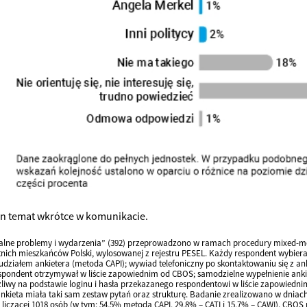
en temat wkrótce w komunikacie.
alne problemy i wydarzenia” (392) przeprowadzono w ramach procedury mixed-mo
tnich mieszkańców Polski, wylosowanej z rejestru PESEL. Każdy respondent wybier
udziałem ankietera (metoda CAPI); wywiad telefoniczny po skontaktowaniu się z a
pondent otrzymywał w liście zapowiednim od CBOS; samodzielne wypełnienie ankiet
liwy na podstawie loginu i hasła przekazanego respondentowi w liście zapowiedni
kieta miała taki sam zestaw pytań oraz strukturę. Badanie zrealizowano w dniach
 liczącej 1018 osób (w tym: 54,5% metodą CAPI, 29,8% – CATI i 15,7% – CAWI). CBO