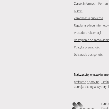
Zespół Informacji i Komuni
Klienci
Zamówienia publiczne
Regulami sklepu interneto
Procedura reklamacji
Odstąpienie od zamówieni
Polityka prywatności
Deklaracja dostępności
Najczęściej wyszukiwane 
preferencje partyjne
,
ukrain
aborcja
,
ekologia
,
wybory
,
Funda
Opinii