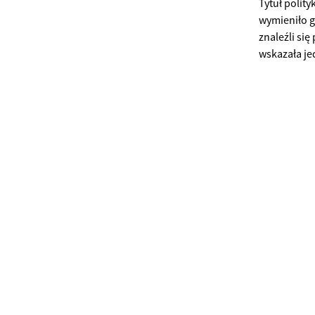
Tytuł polit
wymieniło g
znaleźli si
wskazała jed