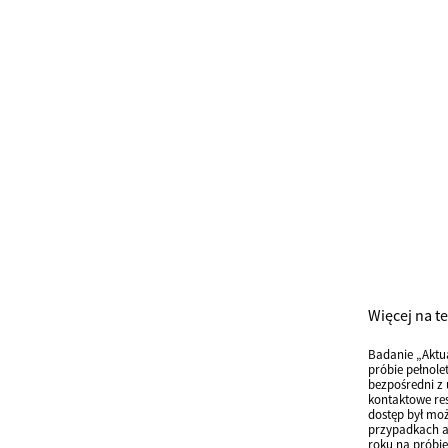
Więcej na t
Badanie „Aktu
próbie pełnole
bezpośredni z 
kontaktowe res
dostęp był moż
przypadkach an
roku na próbie