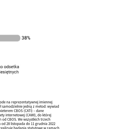
de na reprezentatywnej imiennej
ał samodzielnie jedną z metod: wywiad
nkieterem CBOS (CATI) – dane
y internetowej (CAWI), do której
m od CBOS. We wszystkich trzech
 od 28 listopada do 11 grudnia 2022
S realizuje badania statutowe w ramach