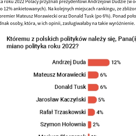
yka roku 2022 Polacy przyznali prezydentowi Andrzejowi Dudzie (w 
o 12% ankietowanych). Na kolejnych miejscach rankingu, ze zbliż
ę premier Mateusz Morawiecki oraz Donald Tusk (po 6%). Ponad po
nak osoby, która, w ich opinii, zasługiwałaby na takie wyróżnienie.