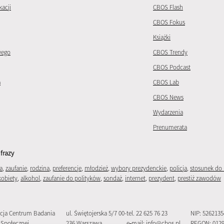
kacji
CBOS Flash
CBOS Fokus
Książki
wego
CBOS Trendy
CBOS Podcast
a
CBOS Lab
CBOS News
Wydarzenia
Prenumerata
frazy
a
,
zaufanie
,
rodzina
,
preferencje
,
młodzież
,
wybory prezydenckie
,
policja
,
stosunek do 
kobiety
,
alkohol
,
zaufanie do polityków
,
sondaż
,
internet
,
prezydent
,
prestiż zawodów
cja Centrum Badania
ul. Świętojerska 5/7 00-
tel. 22 625 76 23
NIP: 526213
 Społecznej
236 Warszawa
e‑mail:
info@cbos.pl
REGON: 012