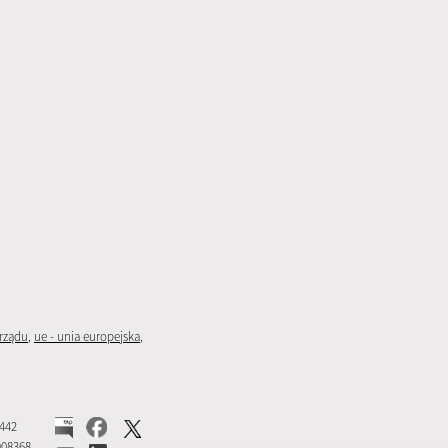
rządu
,
ue - unia europejska
,
5442
908368