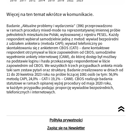
Więcej na ten temat wkrótce w komunikacie.
Badanie „Aktualne problemy i wydarzenia” (396) przeprowadzono
w ramach procedury mixed-mode na reprezentatywnej imiennej próbie
pełnoletnich mieszkańców Polski, wylosowanej z rejestru PESEL. Każdy
respondent wybierał samodzielnie jedną z metod: wywiad bezpośredni
z udziałem ankietera (metoda CAPI); wywiad telefoniczny po
skontaktowaniu się z ankieterem CBOS (CATI) – dane kontaktowe
respondent otrzymywał w liście zapowiednim od CBOS; samodzielne
wypełnienie ankiety internetowej (CAWI), do której dostęp był możliwy
na podstawie loginu i hasła przekazanego respondentowi w liście
zapowiednim od CBOS. We wszystkich trzech przypadkach ankieta miała
taki sam zestaw pytań oraz strukturę. Badanie zrealizowano w dniach od
11 do 20 kwietnia 2023 roku na próbie liczącej 1081 osób (w tym: 56,9%
metodą CAPI, 24,0% – CATI i 19,1% – CAWI). CBOS realizuje badania
statutowe w ramach opisanej wyżej procedury od maja 2020 roku,
w każdym przypadku podając proporcję wywiadów bezpośrednich,
telefonicznych i internetowych.
Polityka prywatności
Zapisz się na Newsletter