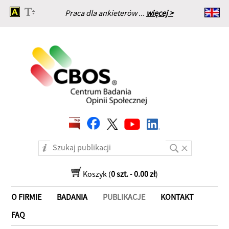
Praca dla ankieterów ...
więcej >
Strona główna
Koszyk (
0 szt.
-
0.00 zł
)
O FIRMIE
BADANIA
PUBLIKACJE
KONTAKT
FAQ