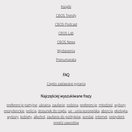
Książki
CBOS Trendy
CBOS Podcast
CBOS Lab
CBOS News
Wydarzenia
Prenumerata
FAQ
Często zadawane pytania
Najczęściej wyszukiwane frazy
preferencje partyjne
,
ukraina
,
zaufanie
,
rodzina
,
preferencje
,
młodzież
,
wybory
prezydenckie
,
policja
,
stosunek do rządu
,
ue - unia europejska
,
aborcja
,
ekologia
,
wybory
,
kobiety
,
alkohol
,
zaufanie do polityków
,
sondaż
,
internet
,
prezydent
,
prestiż zawodów