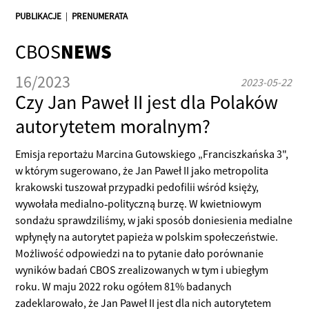
PUBLIKACJE
|
PRENUMERATA
CBOS
NEWS
16/2023
2023-05-22
Czy Jan Paweł II jest dla Polaków
autorytetem moralnym?
Emisja reportażu Marcina Gutowskiego „Franciszkańska 3",
w którym sugerowano, że Jan Paweł II jako metropolita
krakowski tuszował przypadki pedofilii wśród księży,
wywołała medialno­‑polityczną burzę. W kwietniowym
sondażu sprawdziliśmy, w jaki sposób doniesienia medialne
wpłynęły na autorytet papieża w polskim społeczeństwie.
Możliwość odpowiedzi na to pytanie dało porównanie
wyników badań CBOS zrealizowanych w tym i ubiegłym
roku. W maju 2022 roku ogółem 81% badanych
zadeklarowało, że Jan Paweł II jest dla nich autorytetem