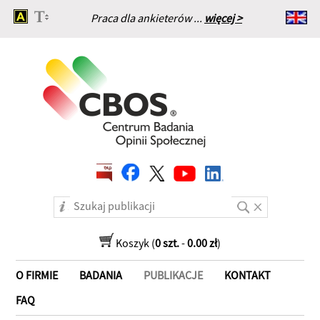
Praca dla ankieterów ...
więcej >
Strona główna
Koszyk (
0 szt.
-
0.00 zł
)
O FIRMIE
BADANIA
PUBLIKACJE
KONTAKT
FAQ