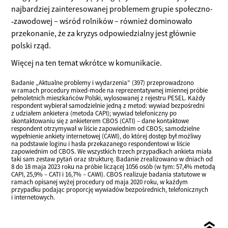
najbardziej zainteresowanej problemem grupie społeczno­
‑zawodowej – wśród rolników – również dominowało
przekonanie, że za kryzys odpowiedzialny jest głównie
polski rząd.
Więcej na ten temat wkrótce w komunikacie.
Badanie „Aktualne problemy i wydarzenia” (397) przeprowadzono
w ramach procedury mixed-mode na reprezentatywnej imiennej próbie
pełnoletnich mieszkańców Polski, wylosowanej z rejestru PESEL. Każdy
respondent wybierał samodzielnie jedną z metod: wywiad bezpośredni
z udziałem ankietera (metoda CAPI); wywiad telefoniczny po
skontaktowaniu się z ankieterem CBOS (CATI) – dane kontaktowe
respondent otrzymywał w liście zapowiednim od CBOS; samodzielne
wypełnienie ankiety internetowej (CAWI), do której dostęp był możliwy
na podstawie loginu i hasła przekazanego respondentowi w liście
zapowiednim od CBOS. We wszystkich trzech przypadkach ankieta miała
taki sam zestaw pytań oraz strukturę. Badanie zrealizowano w dniach od
8 do 18 maja 2023 roku na próbie liczącej 1056 osób (w tym: 57,4% metodą
CAPI, 25,9% – CATI i 16,7% – CAWI). CBOS realizuje badania statutowe w
ramach opisanej wyżej procedury od maja 2020 roku, w każdym
przypadku podając proporcję wywiadów bezpośrednich, telefonicznych
i internetowych.