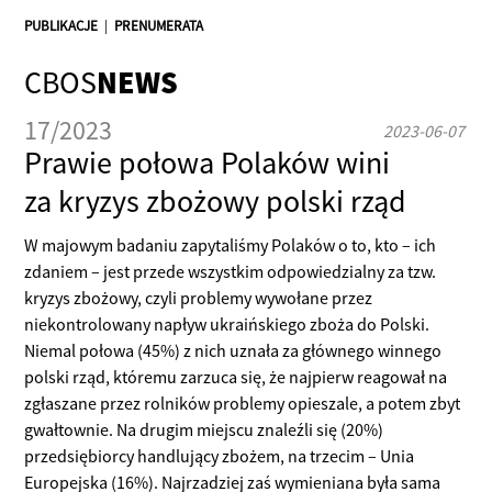
PUBLIKACJE
|
PRENUMERATA
CBOS
NEWS
17/2023
2023-06-07
Prawie połowa Polaków wini
za kryzys zbożowy polski rząd
W majowym badaniu zapytaliśmy Polaków o to, kto – ich
zdaniem – jest przede wszystkim odpowiedzialny za tzw.
kryzys zbożowy, czyli problemy wywołane przez
niekontrolowany napływ ukraińskiego zboża do Polski.
Niemal połowa (45%) z nich uznała za głównego winnego
polski rząd, któremu zarzuca się, że najpierw reagował na
zgłaszane przez rolników problemy opieszale, a potem zbyt
gwałtownie. Na drugim miejscu znaleźli się (20%)
przedsiębiorcy handlujący zbożem, na trzecim – Unia
Europejska (16%). Najrzadziej zaś wymieniana była sama