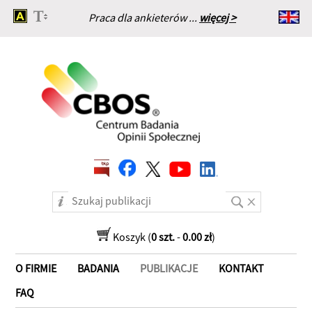
Praca dla ankieterów ...
więcej >
Strona główna
Koszyk (
0 szt.
-
0.00 zł
)
O FIRMIE
BADANIA
PUBLIKACJE
KONTAKT
FAQ