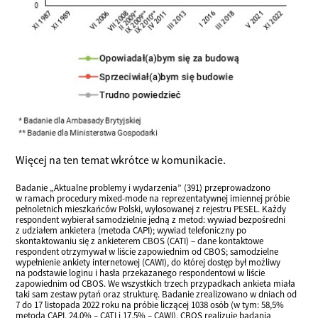
Więcej na ten temat wkrótce w komunikacie.
Badanie „Aktualne problemy i wydarzenia” (391) przeprowadzono
w ramach procedury mixed-mode na reprezentatywnej imiennej próbie
pełnoletnich mieszkańców Polski, wylosowanej z rejestru PESEL. Każdy
respondent wybierał samodzielnie jedną z metod: wywiad bezpośredni
z udziałem ankietera (metoda CAPI); wywiad telefoniczny po
skontaktowaniu się z ankieterem CBOS (CATI) – dane kontaktowe
respondent otrzymywał w liście zapowiednim od CBOS; samodzielne
wypełnienie ankiety internetowej (CAWI), do której dostęp był możliwy
na podstawie loginu i hasła przekazanego respondentowi w liście
zapowiednim od CBOS. We wszystkich trzech przypadkach ankieta miała
taki sam zestaw pytań oraz strukturę. Badanie zrealizowano w dniach od
7 do 17 listopada 2022 roku na próbie liczącej 1038 osób (w tym: 58,5%
metodą CAPI, 24,0% – CATI i 17,5% – CAWI). CBOS realizuje badania