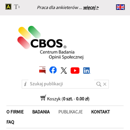
Praca dla ankieterów ...
więcej >
Strona główna
Koszyk (
0 szt.
-
0.00 zł
)
O FIRMIE
BADANIA
PUBLIKACJE
KONTAKT
FAQ