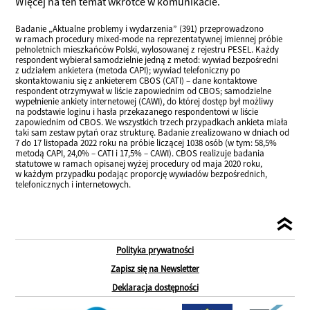
Więcej na ten temat wkrótce w komunikacie.
Badanie „Aktualne problemy i wydarzenia” (391) przeprowadzono
w ramach procedury mixed-mode na reprezentatywnej imiennej próbie
pełnoletnich mieszkańców Polski, wylosowanej z rejestru PESEL. Każdy
respondent wybierał samodzielnie jedną z metod: wywiad bezpośredni
z udziałem ankietera (metoda CAPI); wywiad telefoniczny po
skontaktowaniu się z ankieterem CBOS (CATI) – dane kontaktowe
respondent otrzymywał w liście zapowiednim od CBOS; samodzielne
wypełnienie ankiety internetowej (CAWI), do której dostęp był możliwy
na podstawie loginu i hasła przekazanego respondentowi w liście
zapowiednim od CBOS. We wszystkich trzech przypadkach ankieta miała
taki sam zestaw pytań oraz strukturę. Badanie zrealizowano w dniach od
7 do 17 listopada 2022 roku na próbie liczącej 1038 osób (w tym: 58,5%
metodą CAPI, 24,0% – CATI i 17,5% – CAWI). CBOS realizuje badania
statutowe w ramach opisanej wyżej procedury od maja 2020 roku,
w każdym przypadku podając proporcję wywiadów bezpośrednich,
telefonicznych i internetowych.
Polityka prywatności
Zapisz się na Newsletter
Deklaracja dostępności