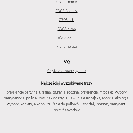
CBOS Trendy
CBOS Podcast
CBOS Lab
CBOS News
Wydarzenia
Prenumerata
FAQ
Często zadawane pytania
Najczęściej wyszukiwane frazy
preferencje partyjne
,
ukraina
,
zaufanie
,
rodzina
,
preferencje
,
młodzież
,
wybory
prezydenckie
,
policja
,
stosunek do rządu
,
ue - unia europejska
,
aborcja
,
ekologia
,
wybory
,
kobiety
,
alkohol
,
zaufanie do polityków
,
sondaż
,
internet
,
prezydent
,
prestiż zawodów