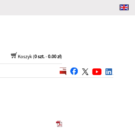
Koszyk (
0 szt.
-
0.00 zł
)