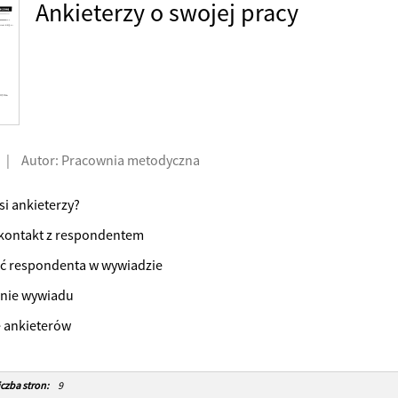
Ankieterzy o swojej pracy
|
Autor: Pracownia metodyczna
si ankieterzy?
 kontakt z respondentem
ść respondenta w wywiadzie
enie wywiadu
e ankieterów
iczba stron:
9