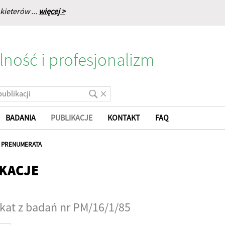
kieterów ...
więcej >
lność i profesjonalizm
BADANIA
PUBLIKACJE
KONTAKT
FAQ
|
PRENUMERATA
KACJE
at z badań nr PM/16/1/85