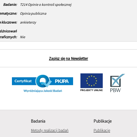
Badanie:
T214 Opinie o kontroli społecznej
tematyczne:
Opinia publiczna
 kluczowe:
ankieterzy
różnicowań
aficznych:
Nie
Zapisz się na Newsletter
Badania
Publikacje
Metody realizacji badań
Publikacje