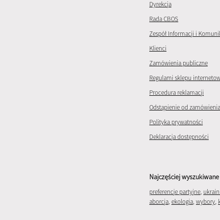
Dyrekcja
Rada CBOS
Zespół Informacji i Komuni
Klienci
Zamówienia publiczne
Regulami sklepu interneto
Procedura reklamacji
Odstąpienie od zamówieni
Polityka prywatności
Deklaracja dostępności
Najczęściej wyszukiwane 
preferencje partyjne
,
ukrain
aborcja
,
ekologia
,
wybory
,