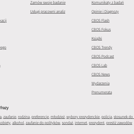
Zamów swoje badanie
Komunikaty z badań
Usługi pracowni analiz
Opinie i Diagnozy
kacji
CBOS Flash
CBOS Fokus
Książki
wego
CBOS Trendy
CBOS Podcast
a
CBOS Lab
CBOS News
Wydarzenia
Prenumerata
frazy
a
,
zaufanie
,
rodzina
,
preferencje
,
młodzież
,
wybory prezydenckie
,
policja
,
stosunek do 
kobiety
,
alkohol
,
zaufanie do polityków
,
sondaż
,
internet
,
prezydent
,
prestiż zawodów