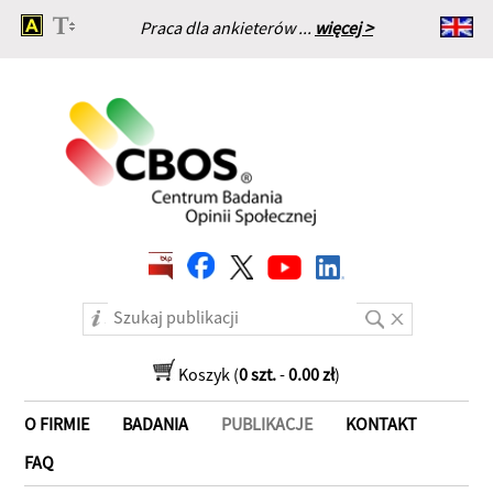
Praca dla ankieterów ...
więcej >
Strona główna
Koszyk (
0 szt.
-
0.00 zł
)
O FIRMIE
BADANIA
PUBLIKACJE
KONTAKT
FAQ