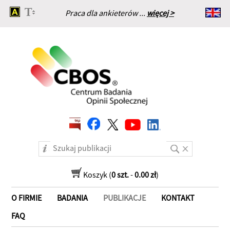
Praca dla ankieterów ...
więcej >
Strona główna
Koszyk (
0 szt.
-
0.00 zł
)
O FIRMIE
BADANIA
PUBLIKACJE
KONTAKT
FAQ