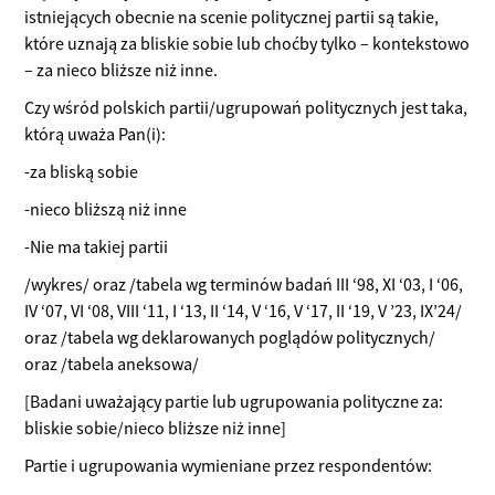
istniejących obecnie na scenie politycznej partii są takie,
które uznają za bliskie sobie lub choćby tylko – kontekstowo
– za nieco bliższe niż inne.
Czy wśród polskich partii/ugrupowań politycznych jest taka,
którą uważa Pan(i):
-za bliską sobie
-nieco bliższą niż inne
-Nie ma takiej partii
/wykres/ oraz /tabela wg terminów badań III ‘98, XI ‘03, I ‘06,
IV ‘07, VI ‘08, VIII ‘11, I ‘13, II ‘14, V ‘16, V ‘17, II ‘19, V ’23, IX’24/
oraz /tabela wg deklarowanych poglądów politycznych/
oraz /tabela aneksowa/
[Badani uważający partie lub ugrupowania polityczne za:
bliskie sobie/nieco bliższe niż inne]
Partie i ugrupowania wymieniane przez respondentów: