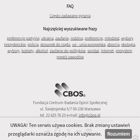
FAQ
Często zadawane pytania
Najczęściej wyszukiwane frazy
preferencje partyjne
,
ukraina
,
zaufanie
,
rodzina
,
preferencje
,
młodzież
,
wybory
prezydenckie
,
policja
,
stosunek do rządu
,
ue - unia europejska
,
aborcja
,
ekologia
,
wybory
,
kobiety
,
alkohol
,
zaufanie do polityków
,
sondaż
,
internet
,
prezydent
,
prestiż zawodów
Fundacja Centrum Badania Opinii Społecznej
ul. Świętojerska 5/7 00-236 Warszawa
tel. 22 625 76 23 e‑mail:
info@cbos.pl
NIP: 5262135442 REGON: 012908368 KRS: 0000070275
UWAGA! Ten serwis używa cookies. Brak zmiany ustawień
przeglądarki oznacza zgodę na ich używanie.
Rozumiem