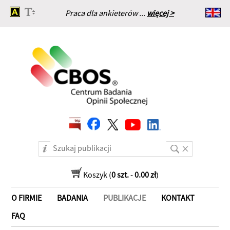
Praca dla ankieterów ...
więcej >
Strona główna
Koszyk (
0 szt.
-
0.00 zł
)
O FIRMIE
BADANIA
PUBLIKACJE
KONTAKT
FAQ