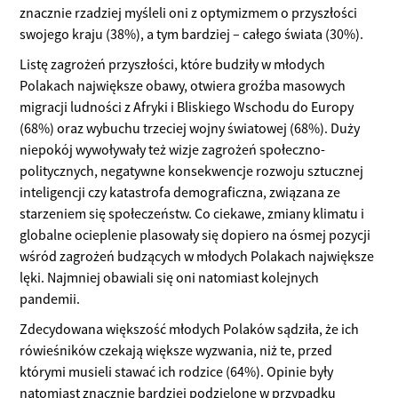
znacznie rzadziej myśleli oni z optymizmem o przyszłości
swojego kraju (38%), a tym bardziej – całego świata (30%).
Listę zagrożeń przyszłości, które budziły w młodych
Polakach największe obawy, otwiera groźba masowych
migracji ludności z Afryki i Bliskiego Wschodu do Europy
(68%) oraz wybuchu trzeciej wojny światowej (68%). Duży
niepokój wywoływały też wizje zagrożeń społeczno-
politycznych, negatywne konsekwencje rozwoju sztucznej
inteligencji czy katastrofa demograficzna, związana ze
starzeniem się społeczeństw. Co ciekawe, zmiany klimatu i
globalne ocieplenie plasowały się dopiero na ósmej pozycji
wśród zagrożeń budzących w młodych Polakach największe
lęki. Najmniej obawiali się oni natomiast kolejnych
pandemii.
Zdecydowana większość młodych Polaków sądziła, że ich
rówieśników czekają większe wyzwania, niż te, przed
którymi musieli stawać ich rodzice (64%). Opinie były
natomiast znacznie bardziej podzielone w przypadku