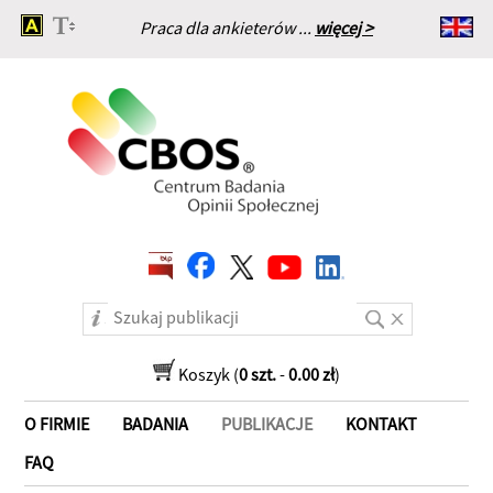
Praca dla ankieterów ...
więcej >
Strona główna
Koszyk (
0 szt.
-
0.00 zł
)
O FIRMIE
BADANIA
PUBLIKACJE
KONTAKT
FAQ