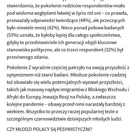
stwierdzenia, że pokolenie rodziców respondentów miało
pod wieloma względami łatwiej w życiu niż oni – co prawda,
przeważały odpowiedzi twierdzące (48%), ale przeczących
było niewiele mniej (42%). Nieco ponad połowa badanych
(53%) uznała, że byłoby lepiej dla całego społeczeństwa,
gdyby to przedstawiciele ich generacji objęli kluczowe
stanowiska polityczne, ale co trzeci respondent (32%) był
przeciwnego zdania.
Pokolenie Z wyraźnie częściej patrzyło na swoją przyszłość z
optymizmem niż starsi badani. Młodsze pokolenie rzadziej
też obawiało się wielu potencjalnych wyzwań przyszłości,
takich jak masowy napływ imigrantów z Bliskiego Wschodu i
Afryki do Europy, inwazja Rosji na Polskę, a zwłaszcza
kolejne pandemie – obawy przed nimi narastały bardziej z
wiekiem. Wszystko to przeczy raczej popularnej tezie o
szczególnym czarnowidztwie dzisiejszych młodych ludzi.
CZY MŁODZI POLACY SĄ PESYMISTYCZNI?