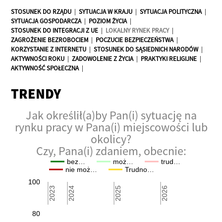
STOSUNEK DO RZĄDU
|
SYTUACJA W KRAJU
|
SYTUACJA POLITYCZNA
|
SYTUACJA GOSPODARCZA
|
POZIOM ŻYCIA
|
STOSUNEK DO INTEGRACJI Z UE
|
LOKALNY RYNEK PRACY
|
ZAGROŻENIE BEZROBOCIEM
|
POCZUCIE BEZPIECZEŃSTWA
|
KORZYSTANIE Z INTERNETU
|
STOSUNEK DO SĄSIEDNICH NARODÓW
|
AKTYWNOŚCI ROKU
|
ZADOWOLENIE Z ŻYCIA
|
PRAKTYKI RELIGIJNE
|
AKTYWNOŚĆ SPOŁECZNA
|
TRENDY
Jak określił(a)by Pan(i) sytuację na
rynku pracy w Pana(i) miejscowości lub
okolicy?
Czy, Pana(i) zdaniem, obecnie:
bez…
moż…
trud…
nie moż…
Trudno…
100
2023
2023
2024
2024
2025
2025
2026
2026
80