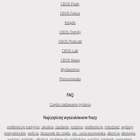
CBOS Flash
CBOS Fokus
Książki
CBOS Trendy
CBOS Podcast
CBOS Lab
CBOS News
Wydarzenia
Prenumerata
FAQ
Często zadawane pytania
Najczęściej wyszukiwane frazy
preferencje partyjne
,
ukraina
,
zaufanie
,
rodzina
,
preferencje
,
młodzież
,
wybory
prezydenckie
,
policja
,
stosunek do rządu
,
ue - unia europejska
,
aborcja
,
ekologia
,
wybory
,
kobiety
,
alkohol
,
zaufanie do polityków
,
sondaż
,
internet
,
prezydent
,