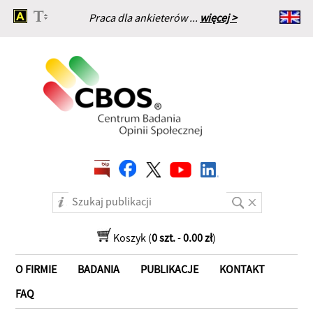
Praca dla ankieterów ...
więcej >
Strona główna
Koszyk (
0 szt.
-
0.00 zł
)
O FIRMIE
BADANIA
PUBLIKACJE
KONTAKT
FAQ