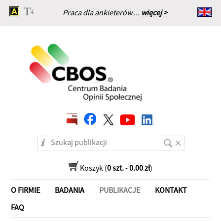
Praca dla ankieterów ...
więcej >
Strona główna
Koszyk (
0 szt.
-
0.00 zł
)
O FIRMIE
BADANIA
PUBLIKACJE
KONTAKT
FAQ