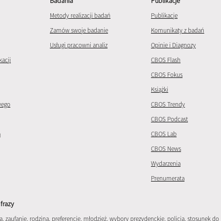
Badania
Publikacje
Metody realizacji badań
Publikacje
Zamów swoje badanie
Komunikaty z badań
Usługi pracowni analiz
Opinie i Diagnozy
kacji
CBOS Flash
CBOS Fokus
Książki
wego
CBOS Trendy
CBOS Podcast
a
CBOS Lab
CBOS News
Wydarzenia
Prenumerata
frazy
a
,
zaufanie
,
rodzina
,
preferencje
,
młodzież
,
wybory prezydenckie
,
policja
,
stosunek do 