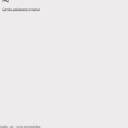
FAQ
Często zadawane pytania
rządu
,
ue - unia europejska
,