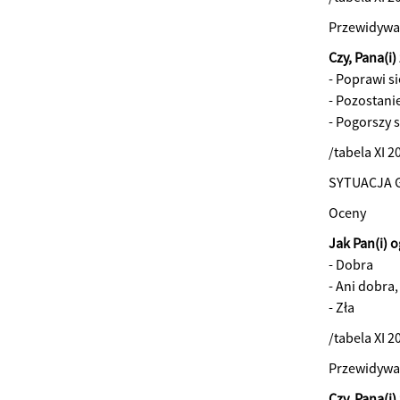
Przewidywa
Czy, Pana(i)
- Poprawi si
- Pozostani
- Pogorszy s
/tabela XI 2
SYTUACJA
Oceny
Jak Pan(i) 
- Dobra
- Ani dobra,
- Zła
/tabela XI 2
Przewidywa
Czy, Pana(i