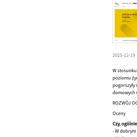
2025-12-19
W stosunku
poziomu życ
pogorszyły 
domowych w
ROZWÓJ OG
Oceny
Czy, ogólni
- W dobrym