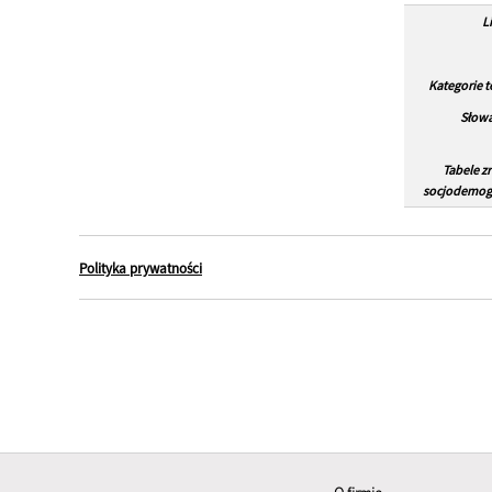
L
Kategorie 
Słowa
Tabele z
socjodemogr
Polityka prywatności