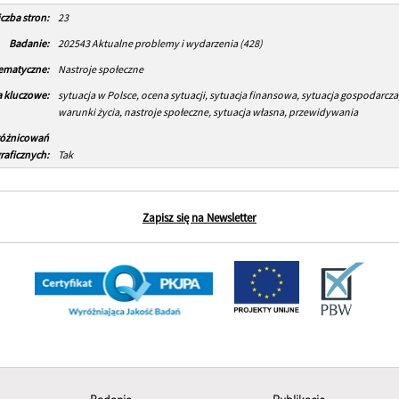
iczba stron:
23
Badanie:
202543 Aktualne problemy i wydarzenia (428)
tematyczne:
Nastroje społeczne
 kluczowe:
sytuacja w Polsce, ocena sytuacji, sytuacja finansowa, sytuacja gospodarcza,
warunki życia, nastroje społeczne, sytuacja własna, przewidywania
różnicowań
aficznych:
Tak
Zapisz się na Newsletter