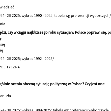
wiedzieć
024 - XII 2025; wykres 1990 - 2025; tabela wg preferencji wyborczych/
nia
ądzi, czy w ciągu najbliższego roku sytuacja w Polsce poprawi się, p
ę
 się
ię
024 - XII 2025; wykres 1992 - 2025/
POLITYCZNA
gólnie ocenia obecną sytuację polityczną w Polsce? Czy jest ona:
 ani zła
024 - XII 2025; wykres 1989-2025; tabela wg preferencji wyborczych/