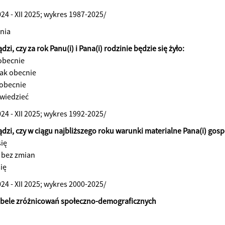
024 - XII 2025; wykres 1987-2025/
nia
ądzi, czy za rok Panu(i) i Pana(i) rodzinie będzie się żyło:
 obecnie
jak obecnie
 obecnie
wiedzieć
024 - XII 2025; wykres 1992-2025/
sądzi, czy w ciągu najbliższego roku warunki materialne Pana(i) g
się
 bez zmian
ię
024 - XII 2025; wykres 2000-2025/
abele zróżnicowań społeczno-demograficznych