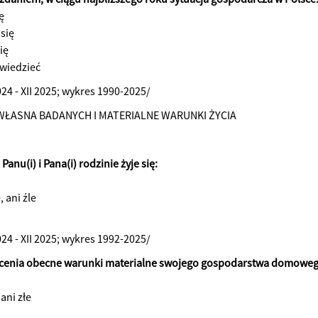
ę
 się
ię
wiedzieć
024 - XII 2025; wykres 1990-2025/
WŁASNA BADANYCH I MATERIALNE WARUNKI ŻYCIA
Panu(i) i Pana(i) rodzinie żyje się:
, ani źle
024 - XII 2025; wykres 1992-2025/
ocenia obecne warunki materialne swojego gospodarstwa domowego
 ani złe