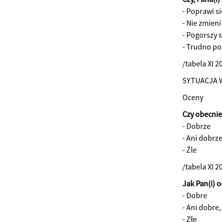
- Poprawi si
- Nie zmieni
- Pogorszy s
- Trudno po
/tabela XI 2
SYTUACJA 
Oceny
Czy obecnie 
- Dobrze
- Ani dobrze
- Źle
/tabela XI 2
Jak Pan(i) 
- Dobre
- Ani dobre,
- Złe