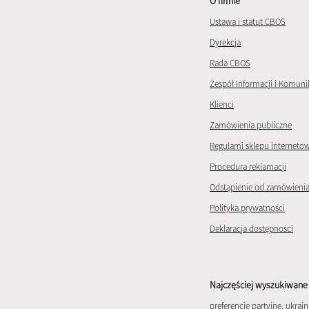
O firmie
Ustawa i statut CBOS
Dyrekcja
Rada CBOS
Zespół Informacji i Komuni
Klienci
Zamówienia publiczne
Regulami sklepu interneto
Procedura reklamacji
Odstąpienie od zamówieni
Polityka prywatności
Deklaracja dostępności
Najczęściej wyszukiwane 
preferencje partyjne
,
ukrain