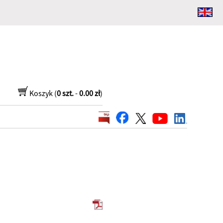
Koszyk (
0 szt.
-
0.00 zł
)