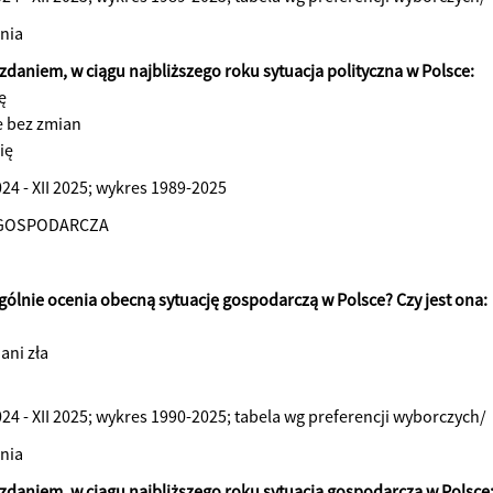
nia
 zdaniem, w ciągu najbliższego roku sytuacja polityczna w Polsce:
ę
e bez zmian
ię
024 - XII 2025; wykres 1989-2025
 GOSPODARCZA
ogólnie ocenia obecną sytuację gospodarczą w Polsce? Czy jest ona:
 ani zła
024 - XII 2025; wykres 1990-2025; tabela wg preferencji wyborczych/
nia
) zdaniem, w ciągu najbliższego roku sytuacja gospodarcza w Polsce