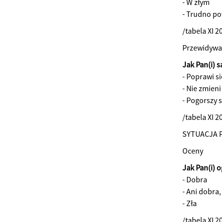
- W złym
- Trudno po
/tabela XI 2
Przewidywa
Jak Pan(i) s
- Poprawi si
- Nie zmieni
- Pogorszy s
/tabela XI 2
SYTUACJA 
Oceny
Jak Pan(i) o
- Dobra
- Ani dobra,
- Zła
/tabela XI 2