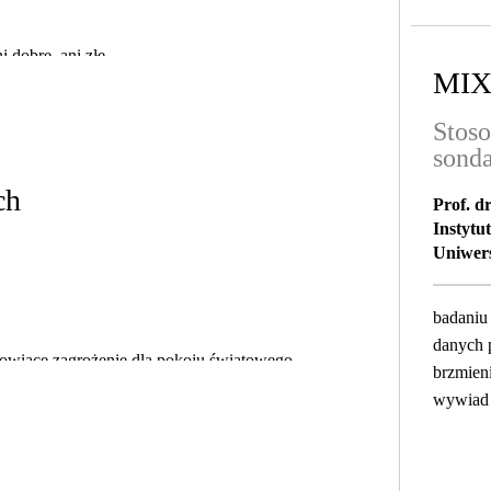
dobre, ani złe
MI
Stoso
sond
ch
Prof. d
Instytut
Uniwers
badaniu
danych 
nowiące zagrożenie dla pokoju światowego
brzmieni
wywiad 