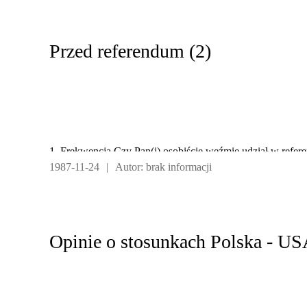
Przed referendum (2)
1. Frekwencja Czy Pan(i) osobiście weźmie udział w refe
1987-11-24
|
Autor: brak informacji