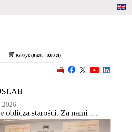
Koszyk (
0 szt.
-
0.00 zł
)
OS
LAB
5.2026
Nowe oblicza starości. Za nami CBOSLab "Senior 2.0"