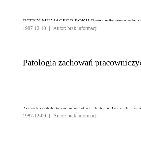
OCENY MIJAJĄCEGO ROKU Ocena mijającego roku (pozyty
1987-12-10
|
Autor: brak informacji
oceny) w wymiarze spraw:
Zjawiska patologiczne w instytucjach gospodarczych: - pr
1987-12-09
|
Autor: brak informacji
klikowość