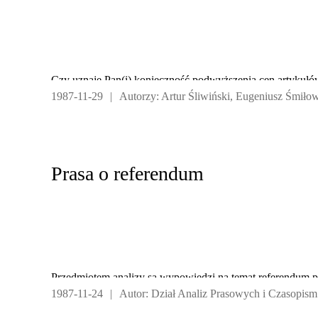
Czy uznaje Pan(i) konieczność podwyższenia cen artykuł
1987-11-29
|
Autorzy: Artur Śliwiński, Eugeniusz Śmiło
Prasa o referendum
Przedmiotem analizy są wypowiedzi na temat referendum p
1987-11-24
|
Autor: Dział Analiz Prasowych i Czasopism
i tygodniowej w dwóch pierwszych dekadach listopada 19