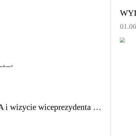
WY
01.0
rendum?
Opinie o stosunkach Polska - USA i wizycie wiceprezydenta George‘a Busha w Polsce