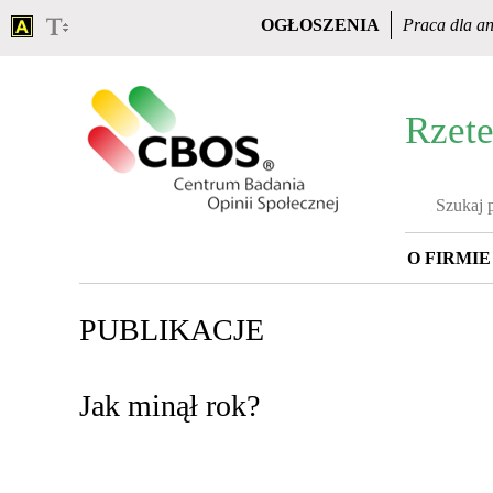
OGŁOSZENIA
Praca dla an
Rzete
O FIRMIE
Strona
główna
PUBLIKACJE
Jak minął rok?