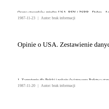
Ocena stosunków między USA, RFN i ZSRR - Dobre - Ani 
1987-11-23
|
Autor: brak informacji
Opinie o USA. Zestawienie dany
1. Zagrożenie dla Polski i pokoju światowego Państwa sta
1987-11-20
|
Autor: brak informacji