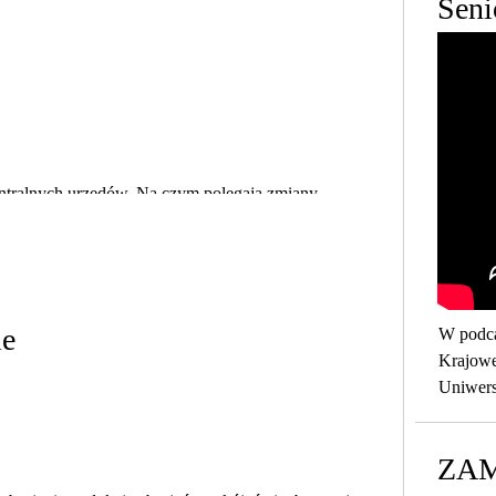
Seni
entralnych urzędów. Na czym polegają zmiany
ie
W podca
Krajowe
Uniwers
pracuje
zajmuje
ZA
oraz za
tym, ja