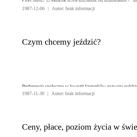
Lista spraw, w których świat powinien się porozumieć : - ro
1987-12-06
|
Autor: brak informacji
Czym chcemy jeździć?
Preferencje społeczne w kwestii kierunków rozwoju pols
1987-11-30
|
Autor: brak informacji
produkcję nowego modelu samochodu według własnych kra
licencję od któregoś z państw kapitalistycznych /tabela an
Ceny, płace, poziom życia w świet