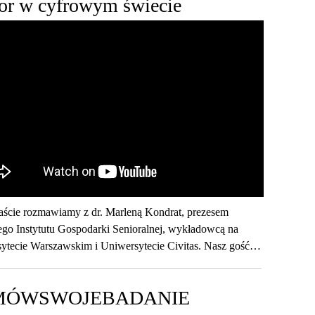
or w cyfrowym świecie
ście rozmawiamy z dr. Marleną Kondrat, prezesem
go Instytutu Gospodarki Senioralnej, wykładowcą na
ytecie Warszawskim i Uniwersytecie Civitas. Nasz gość
 na rzecz włączania cyfrowego osób dojrzałych, a naukowo
 się wpływem "silver tsunami" na procesy gospodarcze
MÓW
SWOJE
BADANIE
rządzaniem różnorodnością pokoleniową.Dyskutujemy o
kimi użytkownikami Internetu są seniorzy. W tym o rosnącej