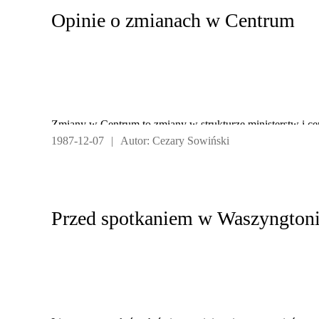
Opinie o zmianach w Centrum
Zmiany w Centrum to zmiany w strukturze ministerstw i c
1987-12-07
|
Autor: Cezary Sowiński
w Centrum:
Przed spotkaniem w Waszyngton