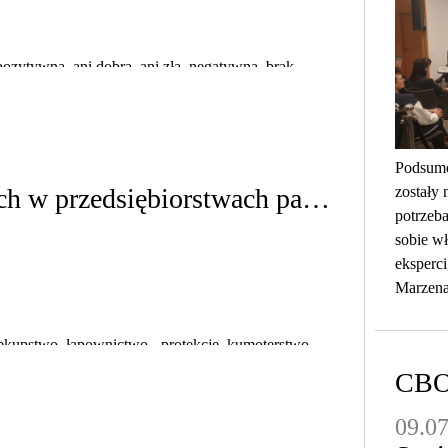
wna, ani dobra, ani zła, negatywna, brak
Podsumo
zostały 
Patologia zachowań pracowniczych w przedsiębiorstwach państwowych w świetle struktury cech ich załóg
potrzeba
sobie wł
eksperci
Marzena
zekupstwo, łapownictwo - protekcje, kumoterstwo,
CB
09.0