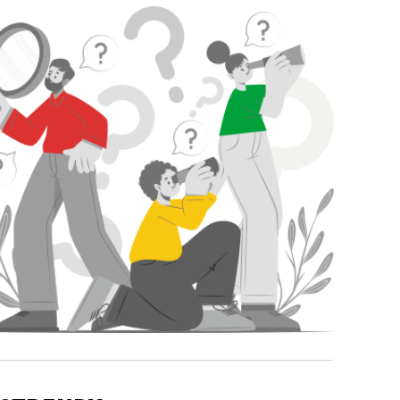
tu są seniorzy. W tym o rosnącej skali korzystania z
tu przez osoby 65+ i uczeniu nowych kompetencji.
emy, dlaczego polityka senioralna państwa powinna
ać wsparcie dla osób starszych, które mierzą się z
zestępstwami, dezinformacją i hejtem w mediach
nościowych. Przy okazji wyjaśniamy, co kryje się za
em "gerontomowa".CBOS Podcast jest dostępny również
ie Spotify.