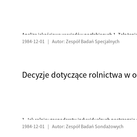
Analiza jakościowa wywiadów pogłębionych 1. Założeni
1984-12-01
|
Autor: Zespół Badań Specjalnych
1. Jak rolnicy gospodarstw indywidualnych postrzegają 
1984-12-01
|
Autor: Zespół Badań Sondażowych
Jakich skutków spodziewają się rolnicy w odniesieniu 
z tym ich zamierzenia na przyszłość?