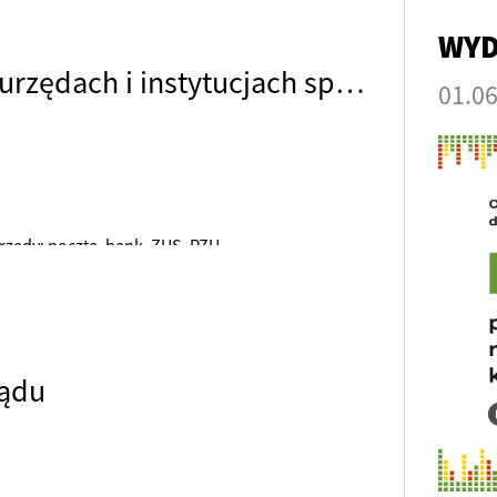
WYD
Opinie robotników przemysłu o urzędach i instytucjach społecznych
01.0
urzędy: poczta, bank, ZUS, PZU
ządu