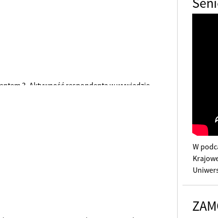
Seni
ondentem 3. Aktywność respondenta w wywiadzie
i
W podca
Krajowe
Uniwers
pracuje
naukowo
ZA
gospod
pokolen