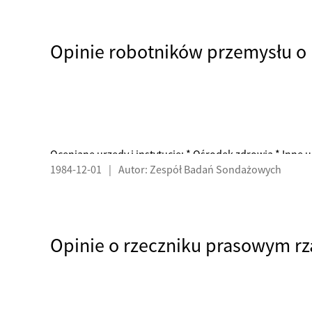
Oceniane urzędy i instytucje: * Ośrodek zdrowia * Inne 
1984-12-01
|
Autor: Zespół Badań Sondażowych
Opinie o rzeczniku prasowym r