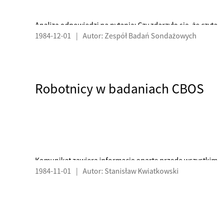
Analiza odpowiedzi na pytania: Czy zdarzyło się, że czytał
1984-12-01
|
Autor: Zespół Badań Sondażowych
telewizji, prasie wystąpienie rzecznika prasowego rządu
Robotnicy w badaniach CBOS
Komunikat zawiera informacje oparte przede wszystkim
1984-11-01
|
Autor: Stanisław Kwiatkowski
prowadzonych wśród robotników i uzupełnionych opiniami
reprezentatywnych dla ogółu społeczeństwa. - Przynależ