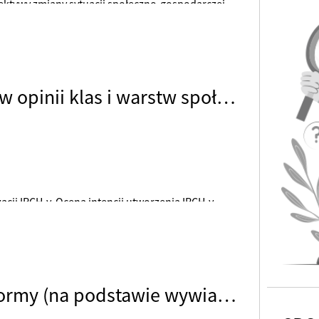
spektywy zmiany sytuacji społeczno-gospodarczej
Interne
Interne
Wskazuj
obejmow
cyberpr
Inspekcja Robotniczo-Chłopska w opinii klas i warstw społecznych
społecz
termin
w serwis
acji IRCH-y. Ocena intencji utworzenia IRCH-y.
Strategie dyrektorów wobec reformy (na podstawie wywiadów przeprowadzonych w czerwcu i lipcu 1984 r.)