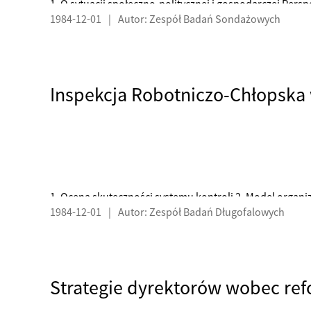
1. O sytuacji społeczno-politycznej i gospodarczej Per
1984-12-01
|
Autor: Zespół Badań Sondażowych
i politycznej kraju w opinii respondentów - tabela
1. Ocena skuteczności systemu kontroli 2. Model organiz
1984-12-01
|
Autor: Zespół Badań Długofalowych