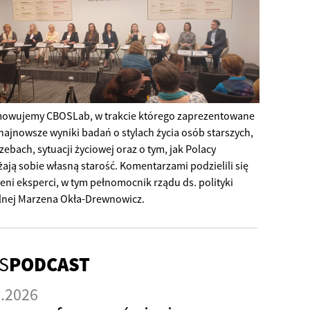
owujemy CBOSLab, w trakcie którego zaprezentowane
 najnowsze wyniki badań o stylach życia osób starszych,
zebach, sytuacji życiowej oraz o tym, jak Polacy
ają sobie własną starość. Komentarzami podzielili się
eni eksperci, w tym pełnomocnik rządu ds. polityki
lnej Marzena Okła-Drewnowicz.
S
PODCAST
7.2026