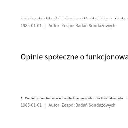
Opinie o działalności Sejmu i posłów do Sejmu 1. Posłow
1985-01-01
|
Autor: Zespół Badań Sondażowych
się do lepszego rozwiązywania spraw obywateli 2. Dla 
(sprawy własnej kariery) niż zajmowanie się problemami
Opinie społeczne o funkcjonowa
1. Opinie społeczne o funkcjonowaniu służby zdrowia 
1985-01-01
|
Autor: Zespół Badań Sondażowych
służby zdrowia - skuteczność leczenia