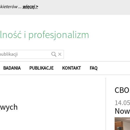
kieterów ...
więcej >
lność i profesjonalizm
BADANIA
PUBLIKACJE
KONTAKT
FAQ
CBO
14.0
owych