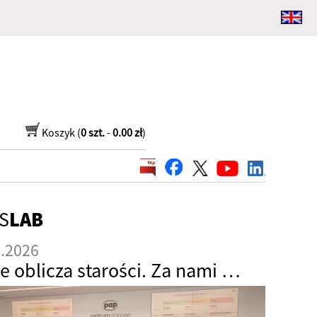
Koszyk (
0 szt.
-
0.00 zł
)
S
LAB
5.2026
Nowe oblicza starości. Za nami CBOSLab "Senior 2.0"