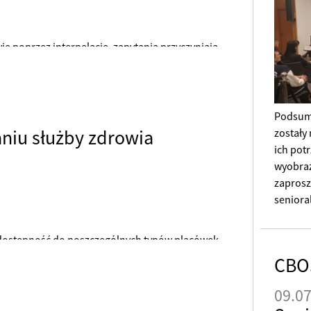
ie poprzez interpelacje, zapytania przyczyniają
posłów do Sejmu ważniejsze są sprawy prywatne
 kraju
Podsum
niu służby zdrowia
zostały
ich potr
wyobraż
zaprosz
seniora
- dostępność do poszczególnych typów placówek
CBO
09.0