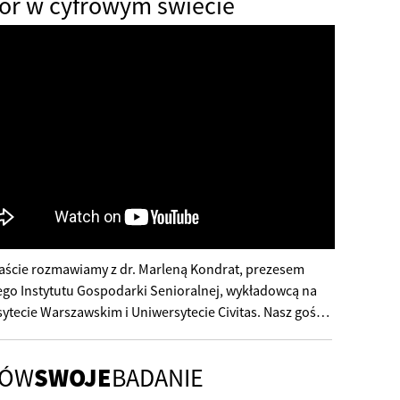
or w cyfrowym świecie
ście rozmawiamy z dr. Marleną Kondrat, prezesem
go Instytutu Gospodarki Senioralnej, wykładowcą na
ytecie Warszawskim i Uniwersytecie Civitas. Nasz gość
 na rzecz włączania cyfrowego osób dojrzałych, a
 zajmuje się wpływem "silver tsunami" na procesy
MÓW
SWOJE
BADANIE
arcze oraz zarządzaniem różnorodnością
iową.Dyskutujemy o tym, jakimi użytkownikami