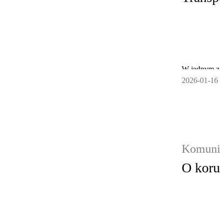
W jednym z 
2026-01-16
Zapytaliśmy 
dojeżdżać). 
dojazd do s
informacji 
PRZEMIE
Komunik
O koru